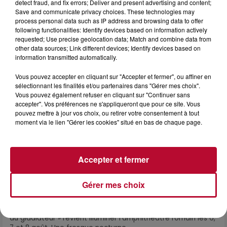
detect fraud, and fix errors; Deliver and present advertising and content;
DINER CONCERT À LA MJC DE MARSEILLAN
Save and communicate privacy choices. These technologies may
process personal data such as IP address and browsing data to offer
following functionalities: Identify devices based on information actively
requested; Use precise geolocation data; Match and combine data from
other data sources; Link different devices; Identify devices based on
information transmitted automatically.
Vous pouvez accepter en cliquant sur "Accepter et fermer", ou affiner en
sélectionnant les finalités et/ou partenaires dans "Gérer mes choix".
Vous pouvez également refuser en cliquant sur "Continuer sans
accepter". Vos préférences ne s'appliqueront que pour ce site. Vous
pouvez mettre à jour vos choix, ou retirer votre consentement à tout
moment via le lien "Gérer les cookies" situé en bas de chaque page.
Accepter et fermer
6 août 2026
Gérer mes choix
NÎMES : « LE RÊVE DU GLADIATEUR » INVESTIT
LES ARÈNES CES 3...
Après un franc succès l'été dernier, le spectacle « Le Rêve
du gladiateur » revient illuminer l'amphithéâtre romain les 6,