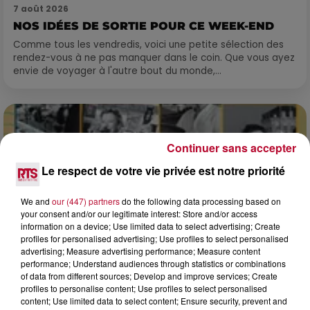
7 août 2026
NOS IDÉES DE SORTIE POUR CE WEEK-END
Comme tous les vendredis, voici une petite sélection des
rendez-vous à ne pas manquer dans le coin. Que vous ayez
envie de voyager à l'autre bout du monde,...
Continuer sans accepter
Le respect de votre vie privée est notre priorité
We and
our (447) partners
do the following data processing based on
your consent and/or our legitimate interest: Store and/or access
information on a device; Use limited data to select advertising; Create
profiles for personalised advertising; Use profiles to select personalised
advertising; Measure advertising performance; Measure content
performance; Understand audiences through statistics or combinations
of data from different sources; Develop and improve services; Create
profiles to personalise content; Use profiles to select personalised
7 août 2026
content; Use limited data to select content; Ensure security, prevent and