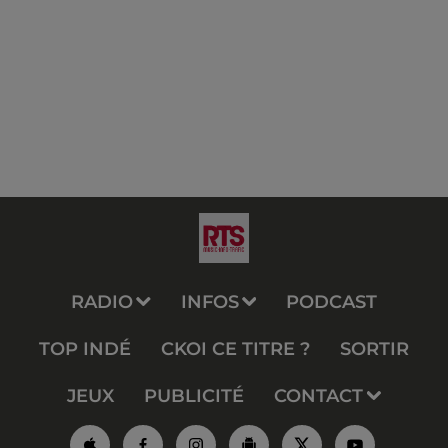
RADIO
INFOS
PODCAST
TOP INDÉ
CKOI CE TITRE ?
SORTIR
JEUX
PUBLICITÉ
CONTACT