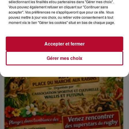
sélectionnant les finalités et/ou partenaires dans "Gérer mes choix".
Vous pouvez également refuser en cliquant sur "Continuer sans
accepter". Vos préférences ne s'appliqueront que pour ce site. Vous
pouvez mettre à jour vos choix, ou retirer votre consentement à tout
moment via le lien "Gérer les cookies" situé en bas de chaque page.
6 août 2026
NÎMES : « LE RÊVE DU GLADIATEUR » INVESTIT
LES ARÈNES CES 3...
Accepter et fermer
Après un franc succès l'été dernier, le spectacle « Le Rêve
du gladiateur » revient illuminer l'amphithéâtre romain les 6,
Gérer mes choix
7 et 8 août. Une fresque nocturne...