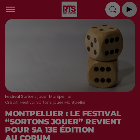
Festival Sortons jouer Montpellier
Crédit :
Festival Sortons jouer Montpellier
MONTPELLIER : LE FESTIVAL
“SORTONS JOUER” REVIENT
POUR SA 13E ÉDITION
AU CORUM