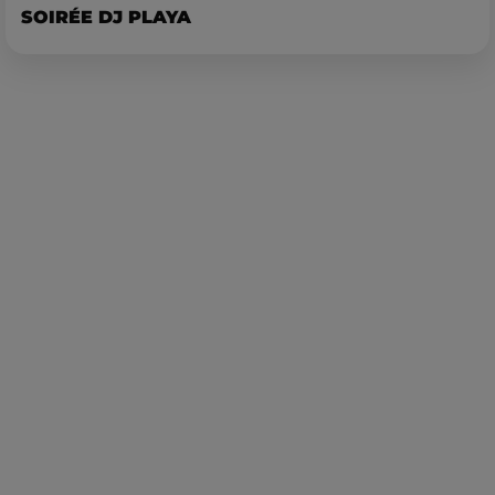
SOIRÉE DJ PLAYA
Publié : 14 avril 2023 à 9h08 par Corentin Aubry