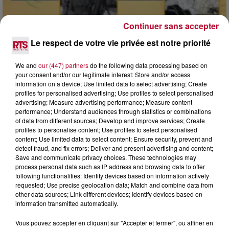
Continuer sans accepter
Le respect de votre vie privée est notre priorité
We and
our (447) partners
do the following data processing based on
your consent and/or our legitimate interest: Store and/or access
information on a device; Use limited data to select advertising; Create
profiles for personalised advertising; Use profiles to select personalised
0h01
advertising; Measure advertising performance; Measure content
DINER CONCERT À LA MJC DE MARSEILLAN
performance; Understand audiences through statistics or combinations
of data from different sources; Develop and improve services; Create
profiles to personalise content; Use profiles to select personalised
content; Use limited data to select content; Ensure security, prevent and
detect fraud, and fix errors; Deliver and present advertising and content;
Save and communicate privacy choices. These technologies may
process personal data such as IP address and browsing data to offer
following functionalities: Identify devices based on information actively
requested; Use precise geolocation data; Match and combine data from
other data sources; Link different devices; Identify devices based on
information transmitted automatically.
Vous pouvez accepter en cliquant sur "Accepter et fermer", ou affiner en