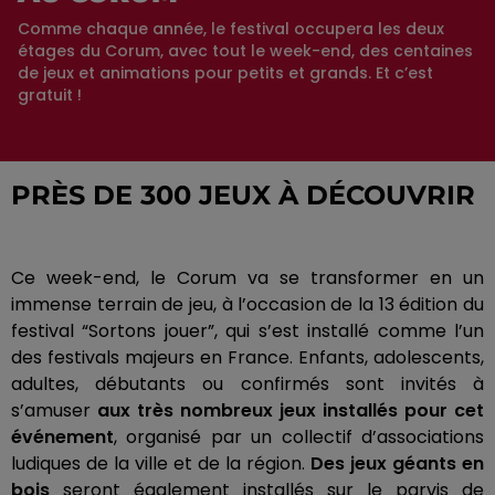
Comme chaque année, le festival occupera les deux
étages du Corum, avec tout le week-end, des centaines
de jeux et animations pour petits et grands. Et c’est
gratuit !
PRÈS DE 300 JEUX À DÉCOUVRIR
Ce week-end, le
Corum
va se transformer en un
immense terrain de jeu, à l’occasion de la 13 édition du
festival “Sortons jouer”, qui s’est installé comme l’un
des festivals majeurs en France.
Enfants, adolescents,
adultes, débutants ou confirmés sont invités à
s’amuser
aux très nombreux jeux installés pour cet
événement
, organisé par un collectif d’associations
ludiques de la ville et de la région.
Des jeux géants en
bois
seront également installés sur le parvis de