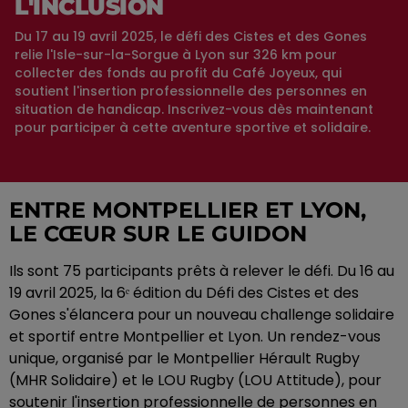
L'INCLUSION
Du 17 au 19 avril 2025, le défi des Cistes et des Gones
relie l'Isle-sur-la-Sorgue à Lyon sur 326 km pour
collecter des fonds au profit du Café Joyeux, qui
soutient l'insertion professionnelle des personnes en
situation de handicap. Inscrivez-vous dès maintenant
pour participer à cette aventure sportive et solidaire.
ENTRE MONTPELLIER ET LYON,
LE CŒUR SUR LE GUIDON
Ils sont 75 participants prêts à relever le défi. Du 16 au
19 avril 2025, la 6ᵉ édition du Défi des Cistes et des
Gones s'élancera pour un nouveau challenge solidaire
et sportif entre Montpellier et Lyon. Un rendez-vous
unique, organisé par le Montpellier Hérault Rugby
(MHR Solidaire) et le LOU Rugby (LOU Attitude), pour
soutenir l'insertion professionnelle de personnes en