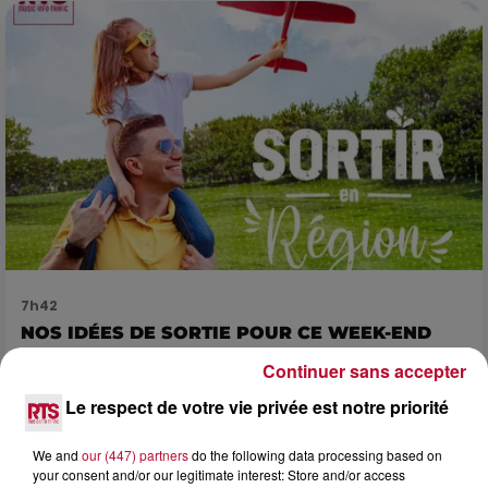
7h42
NOS IDÉES DE SORTIE POUR CE WEEK-END
Comme tous les vendredis, voici une petite sélection des
Continuer sans accepter
rendez-vous à ne pas manquer dans le coin. Que vous ayez
envie de voyager à l'autre bout du monde,...
Le respect de votre vie privée est notre priorité
We and
our (447) partners
do the following data processing based on
your consent and/or our legitimate interest: Store and/or access