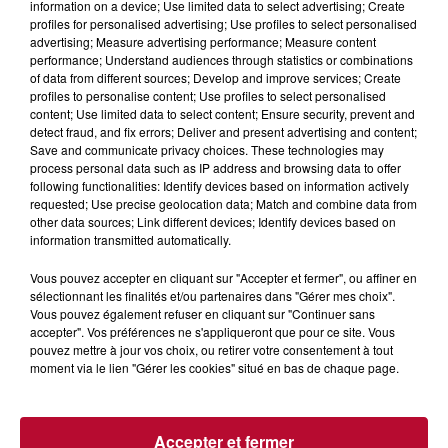
information on a device; Use limited data to select advertising; Create
profiles for personalised advertising; Use profiles to select personalised
advertising; Measure advertising performance; Measure content
performance; Understand audiences through statistics or combinations
of data from different sources; Develop and improve services; Create
profiles to personalise content; Use profiles to select personalised
content; Use limited data to select content; Ensure security, prevent and
detect fraud, and fix errors; Deliver and present advertising and content;
Save and communicate privacy choices. These technologies may
process personal data such as IP address and browsing data to offer
following functionalities: Identify devices based on information actively
requested; Use precise geolocation data; Match and combine data from
other data sources; Link different devices; Identify devices based on
information transmitted automatically.
6 août 2026
NÎMES : « LE RÊVE DU GLADIATEUR » INVESTIT
Vous pouvez accepter en cliquant sur "Accepter et fermer", ou affiner en
LES ARÈNES CES 3...
sélectionnant les finalités et/ou partenaires dans "Gérer mes choix".
Vous pouvez également refuser en cliquant sur "Continuer sans
Après un franc succès l'été dernier, le spectacle « Le Rêve
accepter". Vos préférences ne s'appliqueront que pour ce site. Vous
du gladiateur » revient illuminer l'amphithéâtre romain les 6,
pouvez mettre à jour vos choix, ou retirer votre consentement à tout
7 et 8 août. Une fresque nocturne...
moment via le lien "Gérer les cookies" situé en bas de chaque page.
Accepter et fermer