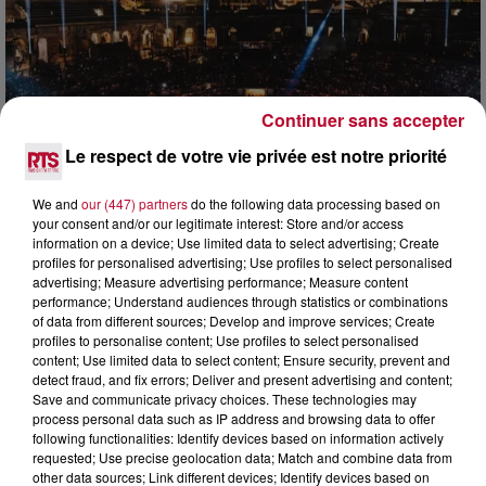
Continuer sans accepter
Le respect de votre vie privée est notre priorité
We and
our (447) partners
do the following data processing based on
your consent and/or our legitimate interest: Store and/or access
information on a device; Use limited data to select advertising; Create
6 août 2026
profiles for personalised advertising; Use profiles to select personalised
advertising; Measure advertising performance; Measure content
NÎMES : « LE RÊVE DU GLADIATEUR » INVESTIT
performance; Understand audiences through statistics or combinations
LES ARÈNES CES 3...
of data from different sources; Develop and improve services; Create
Après un franc succès l'été dernier, le spectacle « Le Rêve
profiles to personalise content; Use profiles to select personalised
du gladiateur » revient illuminer l'amphithéâtre romain les 6,
content; Use limited data to select content; Ensure security, prevent and
7 et 8 août. Une fresque nocturne...
detect fraud, and fix errors; Deliver and present advertising and content;
Save and communicate privacy choices. These technologies may
process personal data such as IP address and browsing data to offer
following functionalities: Identify devices based on information actively
requested; Use precise geolocation data; Match and combine data from
other data sources; Link different devices; Identify devices based on