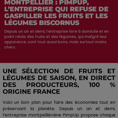
MONTPELLIER : PIMPUP,
L’ENTREPRISE QUI REFUSE DE
GASPILLER LES FRUITS ET LES
LÉGUMES BISCORNUS
Depuis un an et demi, l’entreprise livre à domicile et en
point relais des fruits et des légumes, qui malgré leur
apparence, sont tout aussi bons, mais surtout moins
chers.
UNE SÉLECTION DE FRUITS ET
LÉGUMES DE SAISON, EN DIRECT
DES PRODUCTEURS, 100 %
ORIGINE FRANCE
Voici un bon plan pour faire des économies tout en
préservant la planète.
Depuis un an et demi,
l’entreprise montpelliéraine
PimpUp
propose chaque