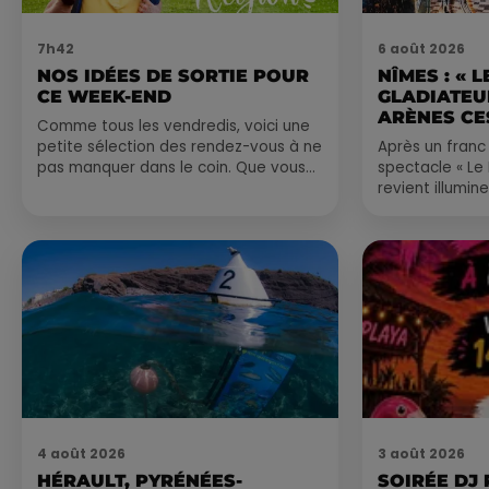
7h42
6 août 2026
NOS IDÉES DE SORTIE POUR
NÎMES : « 
CE WEEK-END
GLADIATEUR
ARÈNES CES
Comme tous les vendredis, voici une
petite sélection des rendez-vous à ne
Après un franc 
pas manquer dans le coin. Que vous
spectacle « Le
ayez envie de voyager à l'autre bout
revient illumin
du monde,...
romain les 6, 7
nocturne...
4 août 2026
3 août 2026
HÉRAULT, PYRÉNÉES-
SOIRÉE DJ