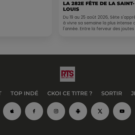
LA 282E FÊTE DE LA SAINT-
LOUIS
Du 19 au 25 août 2026, Sète s'appr
à vivre sa semaine la plus intense 
l'année. Entre la ferveur des joutes
le Cadre Royal, le retour de
traditions...
T
TOP INDÉ
CKOI CE TITRE ?
SORTIR
J