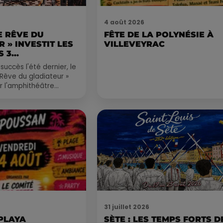
4 août 2026
LE RÊVE DU
FÊTE DE LA POLYNÉSIE À
 » INVESTIT LES
VILLEVEYRAC
 3...
succès l'été dernier, le
 Rêve du gladiateur »
er l'amphithéâtre
 et 8 août. Une fresque
31 juillet 2026
 PLAYA
SÈTE : LES TEMPS FORTS D