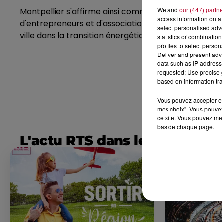
We and
our (447) partn
Montpellier s'affirme ainsi comme un pôle d'innovat
access information on a 
d'entrepreneurs et d'associations. Le développemen
select personalised ad
ville dans la transition énergétique.
statistics or combinatio
profiles to select person
Deliver and present adv
data such as IP address 
requested; Use precise g
based on information tra
Vous pouvez accepter en 
mes choix". Vous pouvez
ce site. Vous pouvez met
bas de chaque page.
L'actu RTS dans le Sud