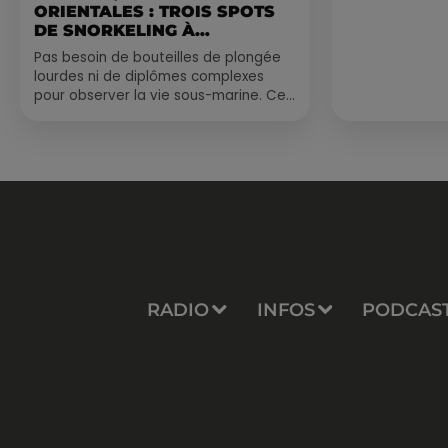
ORIENTALES : TROIS SPOTS
DE SNORKELING À
EXPLORER...
Pas besoin de bouteilles de plongée
lourdes ni de diplômes complexes
pour observer la vie sous-marine. Cet
été, un masque, un tuba et une paire
de palmes...
RADIO
INFOS
PODCAS