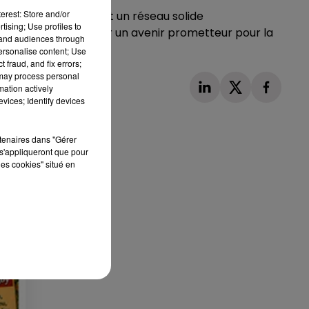
erest: Store and/or
 projets ambitieux et un réseau solide
tising; Use profiles to
ux laissent entrevoir un avenir prometteur pour la
tand audiences through
personalise content; Use
 fraud, and fix errors;
 may process personal
mation actively
vices; Identify devices
rtenaires dans "Gérer
s'appliqueront que pour
les cookies" situé en
Publié : 12 juin 2025 à 16h59 par Delacoux François-
Xavier