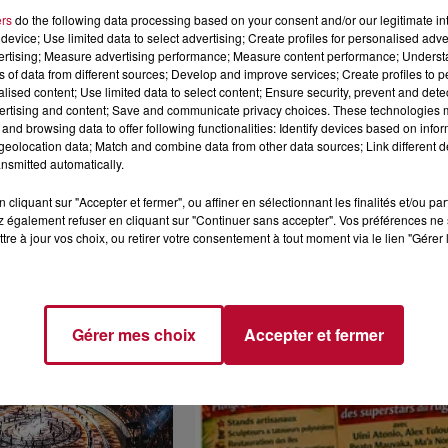
ers
do the following data processing based on your consent and/or our legitimate int
ion dans le domaine des énergies renouvelables, avec des
device; Use limited data to select advertising; Create profiles for personalised adver
t de l'incubateur Enera et l'engagement des acteurs loca
vertising; Measure advertising performance; Measure content performance; Unders
ns of data from different sources; Develop and improve services; Create profiles to 
alised content; Use limited data to select content; Ensure security, prevent and detect
ertising and content; Save and communicate privacy choices. These technologies
and browsing data to offer following functionalities: Identify devices based on infor
eolocation data; Match and combine data from other data sources; Link different de
nsmitted automatically.
cliquant sur "Accepter et fermer", ou affiner en sélectionnant les finalités et/ou pa
 également refuser en cliquant sur "Continuer sans accepter". Vos préférences ne 
tre à jour vos choix, ou retirer votre consentement à tout moment via le lien "Gérer 
Voir plus
Gérer mes choix
Accepter et fermer