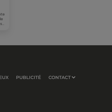
ête
de
 sur
EUX
PUBLICITÉ
CONTACT