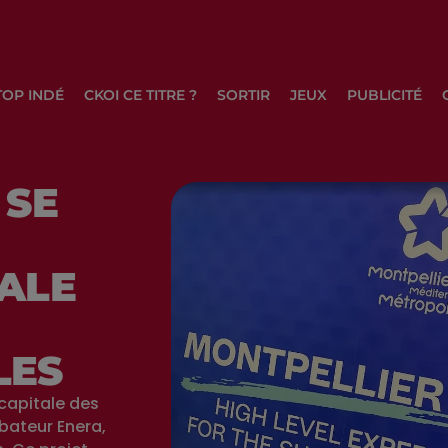
TOP INDÉ
CKOI CE TITRE ?
SORTIR
JEUX
PUBLICITÉ
 SE
ALE
LES
 capitale des
bateur Enera,