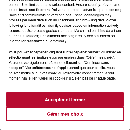
content; Use limited data to select content; Ensure security, prevent and
detect fraud, and fix errors; Deliver and present advertising and content;
Save and communicate privacy choices. These technologies may
process personal data such as IP address and browsing data to offer
7h42
following functionalities: Identify devices based on information actively
requested; Use precise geolocation data; Match and combine data from
NOS IDÉES DE SORTIE POUR CE WEEK-END
other data sources; Link different devices; Identify devices based on
Comme tous les vendredis, voici une petite sélection des
information transmitted automatically.
rendez-vous à ne pas manquer dans le coin. Que vous ayez
envie de voyager à l'autre bout du monde,...
Vous pouvez accepter en cliquant sur "Accepter et fermer", ou affiner en
sélectionnant les finalités et/ou partenaires dans "Gérer mes choix".
Vous pouvez également refuser en cliquant sur "Continuer sans
accepter". Vos préférences ne s'appliqueront que pour ce site. Vous
pouvez mettre à jour vos choix, ou retirer votre consentement à tout
moment via le lien "Gérer les cookies" situé en bas de chaque page.
Accepter et fermer
Gérer mes choix