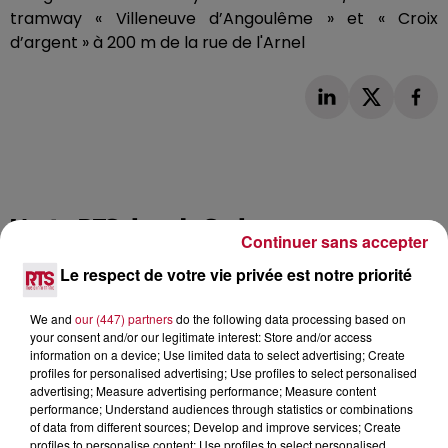
tramway « Villeneuve d’Angoulême » et « Croix
d’argent » à 200 m de la rue de l'
Arnel
L'actu RTS dans le Sud
Voir plus
Continuer sans accepter
Le respect de votre vie privée est notre priorité
We and
our (447) partners
do the following data processing based on
your consent and/or our legitimate interest: Store and/or access
information on a device; Use limited data to select advertising; Create
profiles for personalised advertising; Use profiles to select personalised
advertising; Measure advertising performance; Measure content
performance; Understand audiences through statistics or combinations
of data from different sources; Develop and improve services; Create
profiles to personalise content; Use profiles to select personalised