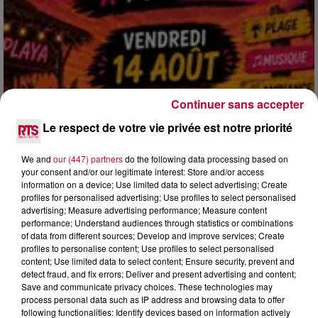
Continuer sans accepter
Le respect de votre vie privée est notre priorité
3 août 2026
We and
our (447) partners
do the following data processing based on
your consent and/or our legitimate interest: Store and/or access
SOIRÉE DJ PLAYA
information on a device; Use limited data to select advertising; Create
profiles for personalised advertising; Use profiles to select personalised
advertising; Measure advertising performance; Measure content
performance; Understand audiences through statistics or combinations
of data from different sources; Develop and improve services; Create
profiles to personalise content; Use profiles to select personalised
content; Use limited data to select content; Ensure security, prevent and
detect fraud, and fix errors; Deliver and present advertising and content;
Save and communicate privacy choices. These technologies may
process personal data such as IP address and browsing data to offer
following functionalities: Identify devices based on information actively