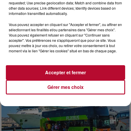
requested; Use precise geolocation data; Match and combine data from
other data sources; Link different devices; Identify devices based on
information transmitted automatically.
Vous pouvez accepter en cliquant sur "Accepter et fermer", ou affiner en
sélectionnant les finalités et/ou partenaires dans "Gérer mes choix".
Vous pouvez également refuser en cliquant sur "Continuer sans
3 août 2026
accepter". Vos préférences ne s'appliqueront que pour ce site. Vous
NOS IDÉES DE SORTIES POUR CETTE SEMAINE
pouvez mettre à jour vos choix, ou retirer votre consentement à tout
moment via le lien "Gérer les cookies" situé en bas de chaque page.
Début août, c’est le cœur de l’été. La semaine débute, et
comme tous les lundis de l’été, on ouvre l’agenda qui est
encore bien rempli ! Entre sessions...
Accepter et fermer
Gérer mes choix