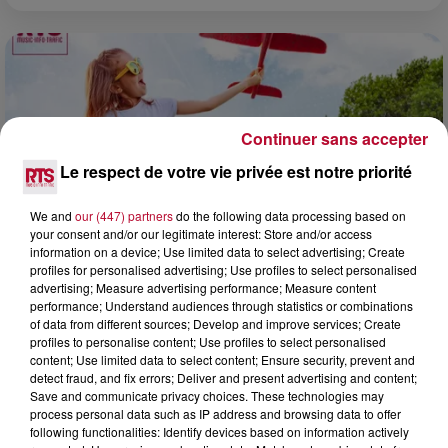
Continuer sans accepter
Le respect de votre vie privée est notre priorité
We and
our (447) partners
do the following data processing based on
your consent and/or our legitimate interest: Store and/or access
information on a device; Use limited data to select advertising; Create
profiles for personalised advertising; Use profiles to select personalised
advertising; Measure advertising performance; Measure content
performance; Understand audiences through statistics or combinations
7 août 2026
of data from different sources; Develop and improve services; Create
NOS IDÉES DE SORTIE POUR CE WEEK-END
profiles to personalise content; Use profiles to select personalised
content; Use limited data to select content; Ensure security, prevent and
Comme tous les vendredis, voici une petite sélection des
detect fraud, and fix errors; Deliver and present advertising and content;
rendez-vous à ne pas manquer dans le coin. Que vous ayez
Save and communicate privacy choices. These technologies may
envie de voyager à l'autre bout du monde,...
process personal data such as IP address and browsing data to offer
following functionalities: Identify devices based on information actively