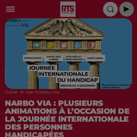
Crédit :
W. Yver © Narbo Via
NARBO VIA : PLUSIEURS
ANIMATIONS À L’OCCASION DE
LA JOURNÉE INTERNATIONALE
DES PERSONNES
HANDICAPÉES