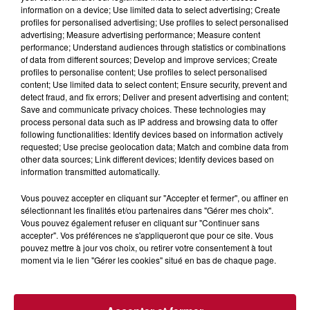
information on a device; Use limited data to select advertising; Create
profiles for personalised advertising; Use profiles to select personalised
advertising; Measure advertising performance; Measure content
performance; Understand audiences through statistics or combinations
of data from different sources; Develop and improve services; Create
profiles to personalise content; Use profiles to select personalised
content; Use limited data to select content; Ensure security, prevent and
detect fraud, and fix errors; Deliver and present advertising and content;
Save and communicate privacy choices. These technologies may
process personal data such as IP address and browsing data to offer
following functionalities: Identify devices based on information actively
requested; Use precise geolocation data; Match and combine data from
other data sources; Link different devices; Identify devices based on
information transmitted automatically.
6 août 2026
NÎMES : « LE RÊVE DU GLADIATEUR » INVESTIT
Vous pouvez accepter en cliquant sur "Accepter et fermer", ou affiner en
LES ARÈNES CES 3...
sélectionnant les finalités et/ou partenaires dans "Gérer mes choix".
Vous pouvez également refuser en cliquant sur "Continuer sans
Après un franc succès l'été dernier, le spectacle « Le Rêve
accepter". Vos préférences ne s'appliqueront que pour ce site. Vous
du gladiateur » revient illuminer l'amphithéâtre romain les 6,
pouvez mettre à jour vos choix, ou retirer votre consentement à tout
7 et 8 août. Une fresque nocturne...
moment via le lien "Gérer les cookies" situé en bas de chaque page.