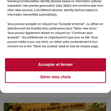
following functionalities: Identify devices based on information actively
requested; Use precise geolocation data; Match and combine data from
other data sources; Link different devices; Identify devices based on
information transmitted automatically.
Vous pouvez accepter en cliquant sur "Accepter et fermer", ou affiner en
sélectionnant les finalités et/ou partenaires dans "Gérer mes choix".
Vous pouvez également refuser en cliquant sur "Continuer sans
accepter". Vos préférences ne s'appliqueront que pour ce site. Vous
pouvez mettre à jour vos choix, ou retirer votre consentement à tout
moment via le lien "Gérer les cookies" situé en bas de chaque page.
Accepter et fermer
6 août 2026
NÎMES : « LE RÊVE DU GLADIATEUR » INVESTIT
LES ARÈNES CES 3...
Gérer mes choix
Après un franc succès l'été dernier, le spectacle « Le Rêve
du gladiateur » revient illuminer l'amphithéâtre romain les 6,
7 et 8 août. Une fresque nocturne...