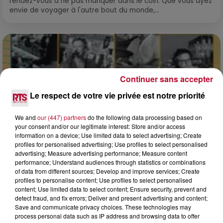
rendez-vous à ne pas manquer dans le coin. Que vous ayez
envie de voyager à l'autre bout du monde,...
Continuer sans accepter
Le respect de votre vie privée est notre priorité
We and
our (447) partners
do the following data processing based on
your consent and/or our legitimate interest: Store and/or access
information on a device; Use limited data to select advertising; Create
profiles for personalised advertising; Use profiles to select personalised
advertising; Measure advertising performance; Measure content
performance; Understand audiences through statistics or combinations
of data from different sources; Develop and improve services; Create
0h01
profiles to personalise content; Use profiles to select personalised
DINER CONCERT À LA MJC DE MARSEILLAN
content; Use limited data to select content; Ensure security, prevent and
detect fraud, and fix errors; Deliver and present advertising and content;
Save and communicate privacy choices. These technologies may
process personal data such as IP address and browsing data to offer