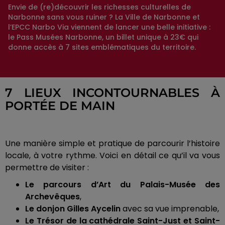
Envie de (re)découvrir les richesses culturelles de
Narbonne sans vous ruiner ? La Ville de Narbonne et
l’EPCC Narbo Via viennent de lancer une belle initiative :
le Pass Musées Narbonne, un billet unique à 23€ qui
donne accès à 7 sites emblématiques du territoire.
7 LIEUX INCONTOURNABLES À
PORTÉE DE MAIN
Une manière simple et pratique de parcourir l’histoire
locale, à votre rythme. Voici en détail ce qu’il va vous
permettre de visiter :
Le parcours d’Art du Palais-Musée des
Archevêques
,
Le donjon Gilles Aycelin
avec sa vue imprenable,
Le Trésor de la cathédrale Saint-Just et Saint-