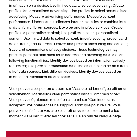
information on a device; Use limited data to select advertising; Create
profiles for personalised advertising; Use profiles to select personalised
advertising; Measure advertising performance; Measure content
performance; Understand audiences through statistics or combinations
of data from different sources; Develop and improve services; Create
profiles to personalise content; Use profiles to select personalised
content; Use limited data to select content; Ensure security, prevent and
detect fraud, and fix errors; Deliver and present advertising and content;
8 juillet 2026
Save and communicate privacy choices. These technologies may
Aude : les « Vélis », des « véhicules du futur »
process personal data such as IP address and browsing data to offer
pour explorer le...
following functionalities: Identify devices based on information actively
requested; Use precise geolocation data; Match and combine data from
other data sources; Link different devices; Identify devices based on
information transmitted automatically.
Vous pouvez accepter en cliquant sur "Accepter et fermer", ou affiner en
sélectionnant les finalités et/ou partenaires dans "Gérer mes choix".
Vous pouvez également refuser en cliquant sur "Continuer sans
accepter". Vos préférences ne s'appliqueront que pour ce site. Vous
pouvez mettre à jour vos choix, ou retirer votre consentement à tout
moment via le lien "Gérer les cookies" situé en bas de chaque page.