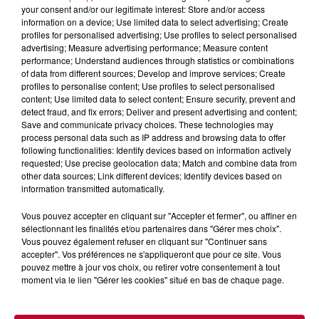
your consent and/or our legitimate interest: Store and/or access
information on a device; Use limited data to select advertising; Create
profiles for personalised advertising; Use profiles to select personalised
advertising; Measure advertising performance; Measure content
performance; Understand audiences through statistics or combinations
of data from different sources; Develop and improve services; Create
profiles to personalise content; Use profiles to select personalised
content; Use limited data to select content; Ensure security, prevent and
detect fraud, and fix errors; Deliver and present advertising and content;
Save and communicate privacy choices. These technologies may
process personal data such as IP address and browsing data to offer
following functionalities: Identify devices based on information actively
requested; Use precise geolocation data; Match and combine data from
other data sources; Link different devices; Identify devices based on
information transmitted automatically.
Vous pouvez accepter en cliquant sur "Accepter et fermer", ou affiner en
7 août 2026
sélectionnant les finalités et/ou partenaires dans "Gérer mes choix".
Vous pouvez également refuser en cliquant sur "Continuer sans
NOS IDÉES DE SORTIE POUR CE WEEK-END
accepter". Vos préférences ne s'appliqueront que pour ce site. Vous
Comme tous les vendredis, voici une petite sélection des
pouvez mettre à jour vos choix, ou retirer votre consentement à tout
rendez-vous à ne pas manquer dans le coin. Que vous ayez
moment via le lien "Gérer les cookies" situé en bas de chaque page.
envie de voyager à l'autre bout du monde,...