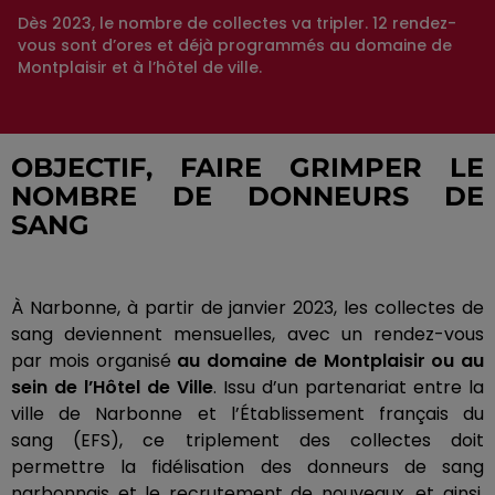
Dès 2023, le nombre de collectes va tripler. 12 rendez-
vous sont d’ores et déjà programmés au domaine de
Montplaisir et à l’hôtel de ville.
OBJECTIF, FAIRE GRIMPER LE
NOMBRE DE DONNEURS DE
SANG
À Narbonne, à partir de janvier 2023, les collectes de
sang deviennent mensuelles, avec un rendez-vous
par mois organisé
au domaine de Montplaisir ou au
sein de l’Hôtel de Ville
.
Issu d’un partenariat entre la
ville de Narbonne et l’Établissement français du
sang
(
EFS
)
, ce triplement des collectes doit
permettre la fidélisation des donneurs de sang
narbonnais et le recrutement de nouveaux, et ainsi,