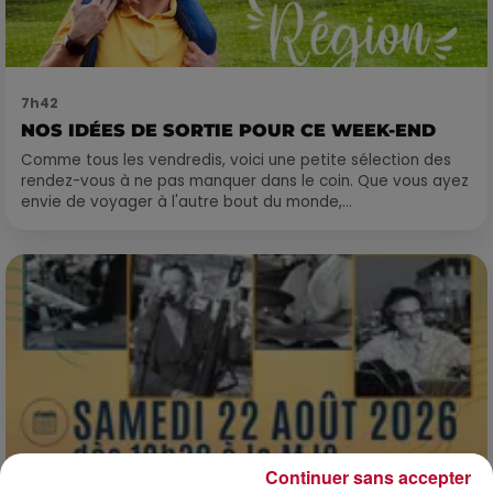
7h42
NOS IDÉES DE SORTIE POUR CE WEEK-END
Comme tous les vendredis, voici une petite sélection des
rendez-vous à ne pas manquer dans le coin. Que vous ayez
envie de voyager à l'autre bout du monde,...
Continuer sans accepter