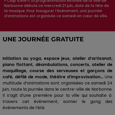
« Clap d’été », la programmation estivale de la ville de
Narbonne débute ce mercredi 21 juin, date de la fête de
la musique. Pour inaugurer l’événement, une journée
d’animations est organisée ce samedi en cœur de ville.
UNE JOURNÉE GRATUITE
Initiation au yoga, espace jeux, atelier d’artisanat,
piano flottant, déambulations, concerts, atelier de
maquillage, course des serveuses et garçons de
café, défilé de mode, théâtre d’improvisation…
Une
multitude d’animations sont organisées ce samedi 24
juin, toute la journée dans le centre-ville de Narbonne.
Il s’agit d’une première pour la ville qui souhaite à
travers cet événement, sonner le gong des
événements de l’été.