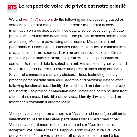
Le respect de votre vie privée est notre priorité
We and
our (447) partners
do the following data processing based on
0h01
your consent and/or our legitimate interest: Store and/or access
DINER CONCERT À LA MJC DE MARSEILLAN
information on a device; Use limited data to select advertising; Create
profiles for personalised advertising; Use profiles to select personalised
advertising; Measure advertising performance; Measure content
performance; Understand audiences through statistics or combinations
of data from different sources; Develop and improve services; Create
profiles to personalise content; Use profiles to select personalised
content; Use limited data to select content; Ensure security, prevent and
detect fraud, and fix errors; Deliver and present advertising and content;
Save and communicate privacy choices. These technologies may
process personal data such as IP address and browsing data to offer
following functionalities: Identify devices based on information actively
requested; Use precise geolocation data; Match and combine data from
other data sources; Link different devices; Identify devices based on
information transmitted automatically.
Vous pouvez accepter en cliquant sur "Accepter et fermer", ou affiner en
sélectionnant les finalités et/ou partenaires dans "Gérer mes choix".
Vous pouvez également refuser en cliquant sur "Continuer sans
6 août 2026
accepter". Vos préférences ne s'appliqueront que pour ce site. Vous
pouvez mettre à jour vos choix, ou retirer votre consentement à tout
NÎMES : « LE RÊVE DU GLADIATEUR » INVESTIT