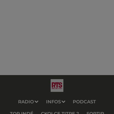
RADIO
INFOS
PODCAST
TOP INDÉ
CKOI CE TITRE ?
SORTIR