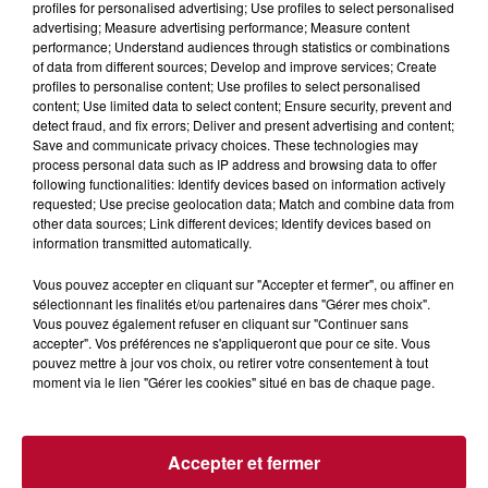
profiles for personalised advertising; Use profiles to select personalised
advertising; Measure advertising performance; Measure content
performance; Understand audiences through statistics or combinations
of data from different sources; Develop and improve services; Create
profiles to personalise content; Use profiles to select personalised
content; Use limited data to select content; Ensure security, prevent and
detect fraud, and fix errors; Deliver and present advertising and content;
Save and communicate privacy choices. These technologies may
process personal data such as IP address and browsing data to offer
following functionalities: Identify devices based on information actively
requested; Use precise geolocation data; Match and combine data from
6 août 2026
other data sources; Link different devices; Identify devices based on
information transmitted automatically.
NÎMES : « LE RÊVE DU GLADIATEUR » INVESTIT
LES ARÈNES CES 3...
Vous pouvez accepter en cliquant sur "Accepter et fermer", ou affiner en
Après un franc succès l'été dernier, le spectacle « Le Rêve
sélectionnant les finalités et/ou partenaires dans "Gérer mes choix".
du gladiateur » revient illuminer l'amphithéâtre romain les 6,
Vous pouvez également refuser en cliquant sur "Continuer sans
7 et 8 août. Une fresque nocturne...
accepter". Vos préférences ne s'appliqueront que pour ce site. Vous
pouvez mettre à jour vos choix, ou retirer votre consentement à tout
moment via le lien "Gérer les cookies" situé en bas de chaque page.
Accepter et fermer