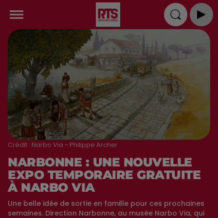
Crédit :
Narbo Via - Philippe Archer
NARBONNE : UNE NOUVELLE
EXPO TEMPORAIRE GRATUITE
À NARBO VIA
Une belle idée de sortie en famille pour ces prochaines
semaines. Direction Narbonne, au musée Narbo Via, qui