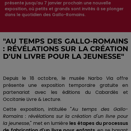
présente jusqu'au 7 janvier prochain une nouvelle
exposition, où petits et grands sont invités à se plonger
dans le quotidien des Gallo-Romains.
"AU TEMPS DES GALLO-ROMAINS
: RÉVÉLATIONS SUR LA CRÉATION
D'UN LIVRE POUR LA JEUNESSE"
Depuis le 18 octobre, le musée Narbo Via offre
présente une exposition temporaire gratuite en
partenariat avec les éditions du Cabardès et
Occitanie Livre & Lecture.
Cette exposition, intitulée "
Au temps des Gallo-
Romains : révélations sur la création d'un livre pour
la jeunesse
," met en lumière
les étapes du processus
de fabrication d'un livre pour enfants
, en se basant