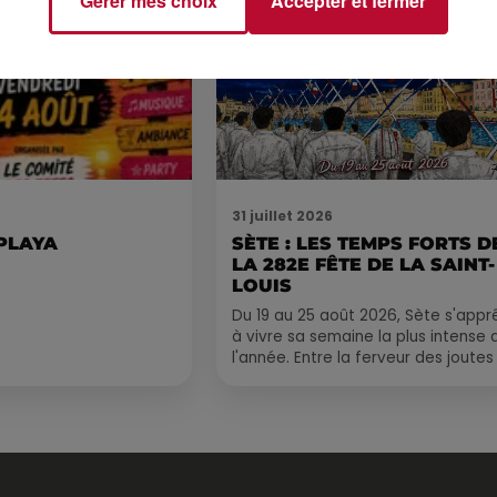
Gérer mes choix
Accepter et fermer
31 juillet 2026
 PLAYA
SÈTE : LES TEMPS FORTS D
LA 282E FÊTE DE LA SAINT-
LOUIS
Du 19 au 25 août 2026, Sète s'appr
à vivre sa semaine la plus intense 
l'année. Entre la ferveur des joutes
le Cadre Royal, le retour de
traditions...