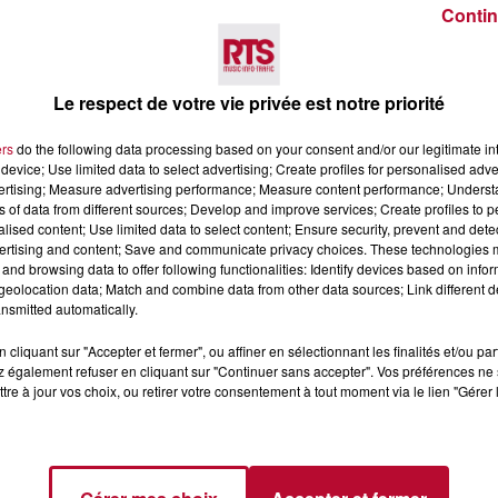
Contin
Voir plus
Le respect de votre vie privée est notre priorité
ers
do the following data processing based on your consent and/or our legitimate int
device; Use limited data to select advertising; Create profiles for personalised adver
vertising; Measure advertising performance; Measure content performance; Unders
ns of data from different sources; Develop and improve services; Create profiles to 
alised content; Use limited data to select content; Ensure security, prevent and detect
ertising and content; Save and communicate privacy choices. These technologies
and browsing data to offer following functionalities: Identify devices based on infor
eolocation data; Match and combine data from other data sources; Link different de
4 août 2026
nsmitted automatically.
LE RÊVE DU
FÊTE DE LA POLYNÉSIE À
 » INVESTIT LES
VILLEVEYRAC
cliquant sur "Accepter et fermer", ou affiner en sélectionnant les finalités et/ou pa
 également refuser en cliquant sur "Continuer sans accepter". Vos préférences ne 
 3...
tre à jour vos choix, ou retirer votre consentement à tout moment via le lien "Gérer 
succès l'été dernier, le
 Rêve du gladiateur »
er l'amphithéâtre
 et 8 août. Une fresque