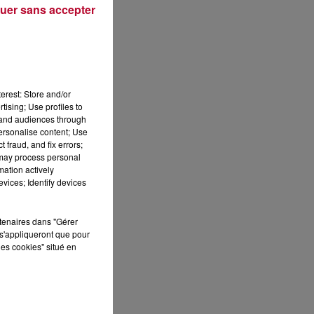
uer sans accepter
Publié : 26 mars 2021 à 6h34 par Loris Galofaro
erest: Store and/or
tising; Use profiles to
tand audiences through
personalise content; Use
 fraud, and fix errors;
 may process personal
mation actively
vices; Identify devices
rtenaires dans "Gérer
s'appliqueront que pour
les cookies" situé en