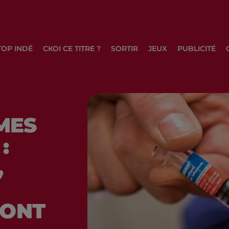
TOP INDÉ
CKOI CE TITRE ?
SORTIR
JEUX
PUBLICITÉ
MES
:
,
FONT