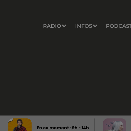
RADIO
INFOS
PODCAS
En ce moment :
9
h -
14
h