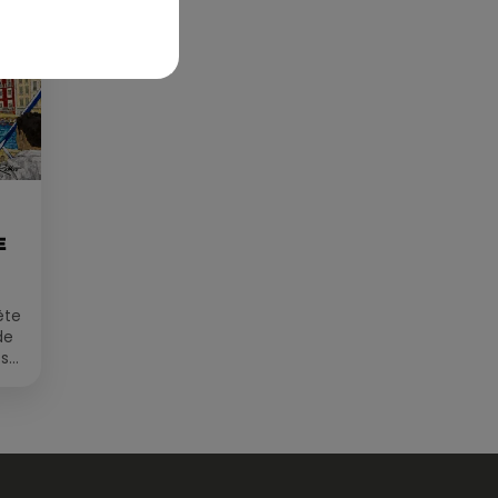
E
ête
de
 sur