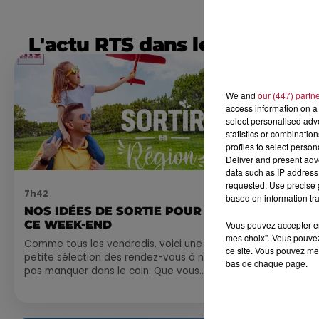
L'actu RTS dans le Sud
We and
our (447) partn
access information on a 
select personalised ad
statistics or combinatio
profiles to select person
Deliver and present adv
data such as IP address 
requested; Use precise g
7h42
6 août 2026
based on information tra
NOS IDÉES DE SORTIE POUR
NÎMES : « 
CE WEEK-END
GLADIATEUR
Vous pouvez accepter en 
mes choix". Vous pouvez
ARÈNES CES
Comme tous les vendredis, voici une
ce site. Vous pouvez met
petite sélection des rendez-vous à ne
Après un franc 
bas de chaque page.
pas manquer dans le coin. Que vous
spectacle « Le
ayez envie de voyager à l'autre bout
revient illumin
du monde,...
romain les 6, 7
nocturne...