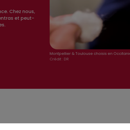
nce. Chez nous,
entras et peut-
es.
Montpellier & Toulouse choisis en Occitan
Crédit :
DR