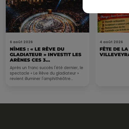
6 août 2026
4 août 2026
NÎMES : « LE RÊVE DU
FÊTE DE LA
GLADIATEUR » INVESTIT LES
VILLEVEYR
ARÈNES CES 3...
Après un franc succès l'été dernier, le
spectacle « Le Rêve du gladiateur »
revient illuminer l'amphithéâtre
romain les 6, 7 et 8 août. Une fresque
nocturne...