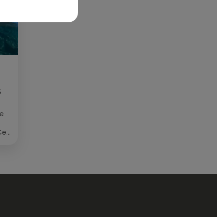
S
ée
Cet
re