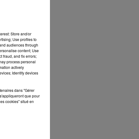
erest: Store and/or
tising; Use profiles to
tand audiences through
personalise content; Use
 fraud, and fix errors;
 may process personal
mation actively
vices; Identify devices
 DE
rtenaires dans "Gérer
s'appliqueront que pour
les cookies" situé en