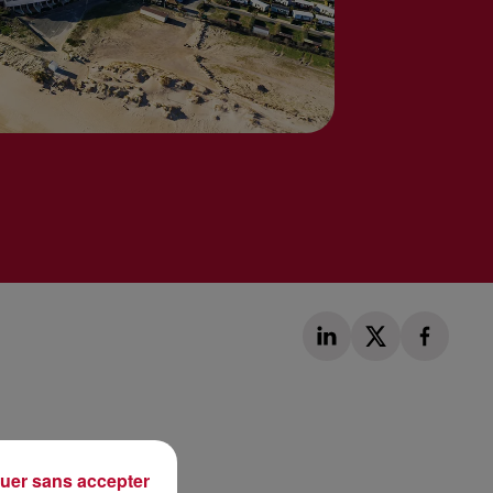
Publié : 25 août 2020 à 12h15 par Loris Galofaro
uer sans accepter