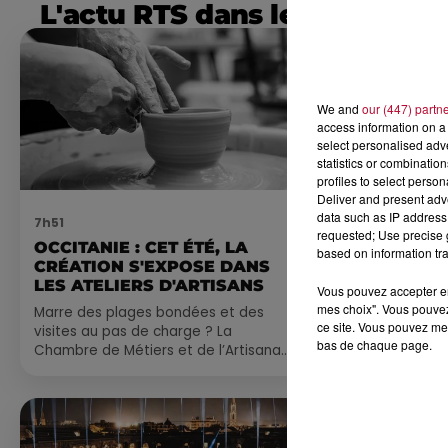
L'actu RTS dans le Sud
We and
our (447) partn
access information on a 
select personalised ad
statistics or combinatio
profiles to select person
Deliver and present adv
data such as IP address 
7h51
7 août 2026
requested; Use precise g
OCCITANIE : CET ÉTÉ, LA
NOS IDÉES
based on information tra
CRÉATION S'EXPOSE DANS
CE WEEK-E
LES ATELIERS D'ARTISANS
Vous pouvez accepter en 
Comme tous les
mes choix". Vous pouvez
Marre des plages bondées et des
petite sélecti
ce site. Vous pouvez met
visites au pas de charge ? La
pas manquer da
bas de chaque page.
Chambre de Métiers et de l’Artisanat
ayez envie de 
Occitanie propose une alternative
du monde,...
bien plus vivante :...