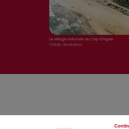
Le village naturiste du Cap d'Agde.
Crédit :
Illustration
Contin