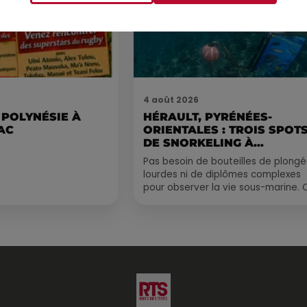
4 août 2026
 POLYNÉSIE À
HÉRAULT, PYRÉNÉES-
AC
ORIENTALES : TROIS SPOT
DE SNORKELING À
EXPLORER...
Pas besoin de bouteilles de plong
lourdes ni de diplômes complexes
pour observer la vie sous-marine. 
été, un masque, un tuba et une pai
de palmes...