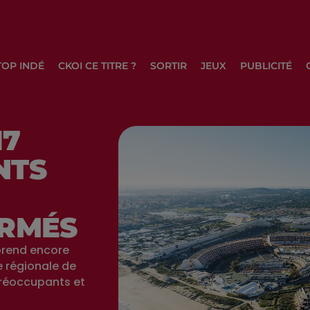
TOP INDÉ
CKOI CE TITRE ?
SORTIR
JEUX
PUBLICITÉ
17
NTS
ERMÉS
prend encore
e régionale de
préoccupants et