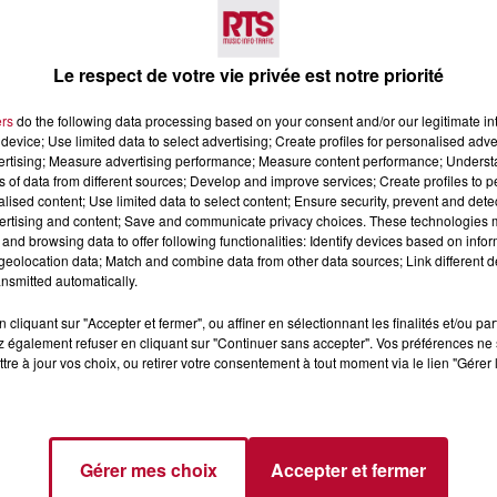
Voir plus
Le respect de votre vie privée est notre priorité
ers
do the following data processing based on your consent and/or our legitimate int
device; Use limited data to select advertising; Create profiles for personalised adver
vertising; Measure advertising performance; Measure content performance; Unders
ns of data from different sources; Develop and improve services; Create profiles to 
alised content; Use limited data to select content; Ensure security, prevent and detect
ertising and content; Save and communicate privacy choices. These technologies
and browsing data to offer following functionalities: Identify devices based on infor
7 août 2026
eolocation data; Match and combine data from other data sources; Link different de
 DE SORTIE POUR
DINER CONCERT À LA MJC
nsmitted automatically.
ND
MARSEILLAN
cliquant sur "Accepter et fermer", ou affiner en sélectionnant les finalités et/ou pa
 vendredis, voici une
 également refuser en cliquant sur "Continuer sans accepter". Vos préférences ne 
on des rendez-vous à ne
tre à jour vos choix, ou retirer votre consentement à tout moment via le lien "Gérer 
ns le coin. Que vous
voyager à l'autre bout
Gérer mes choix
Accepter et fermer