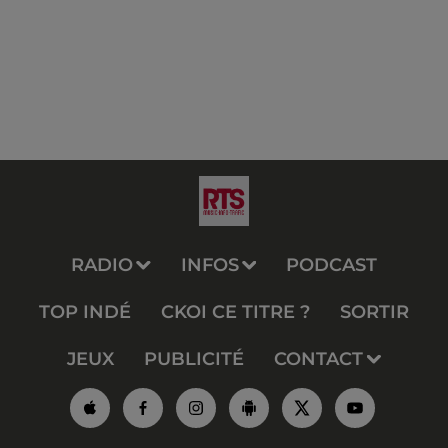
RADIO
INFOS
PODCAST
TOP INDÉ
CKOI CE TITRE ?
SORTIR
JEUX
PUBLICITÉ
CONTACT