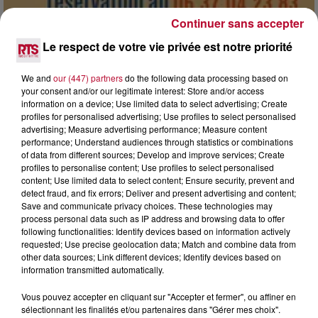
Continuer sans accepter
Le respect de votre vie privée est notre priorité
7 août 2026
DINER CONCERT À LA MJC DE MARSEILLAN
We and
our (447) partners
do the following data processing based on
your consent and/or our legitimate interest: Store and/or access
information on a device; Use limited data to select advertising; Create
profiles for personalised advertising; Use profiles to select personalised
advertising; Measure advertising performance; Measure content
performance; Understand audiences through statistics or combinations
of data from different sources; Develop and improve services; Create
profiles to personalise content; Use profiles to select personalised
content; Use limited data to select content; Ensure security, prevent and
detect fraud, and fix errors; Deliver and present advertising and content;
Save and communicate privacy choices. These technologies may
process personal data such as IP address and browsing data to offer
following functionalities: Identify devices based on information actively
requested; Use precise geolocation data; Match and combine data from
other data sources; Link different devices; Identify devices based on
information transmitted automatically.
Vous pouvez accepter en cliquant sur "Accepter et fermer", ou affiner en
6 août 2026
sélectionnant les finalités et/ou partenaires dans "Gérer mes choix".