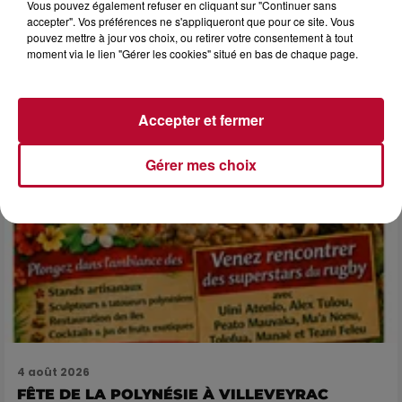
NÎMES : « LE RÊVE DU GLADIATEUR » INVESTIT
Vous pouvez également refuser en cliquant sur "Continuer sans
LES ARÈNES CES 3...
accepter". Vos préférences ne s'appliqueront que pour ce site. Vous
pouvez mettre à jour vos choix, ou retirer votre consentement à tout
Après un franc succès l'été dernier, le spectacle « Le Rêve
moment via le lien "Gérer les cookies" situé en bas de chaque page.
du gladiateur » revient illuminer l'amphithéâtre romain les 6,
7 et 8 août. Une fresque nocturne...
Accepter et fermer
Gérer mes choix
4 août 2026
FÊTE DE LA POLYNÉSIE À VILLEVEYRAC