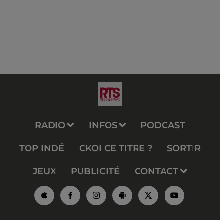
RADIO
INFOS
PODCAST
TOP INDÉ
CKOI CE TITRE ?
SORTIR
JEUX
PUBLICITÉ
CONTACT