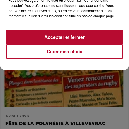
Vous pouvez également refuser en cliquant sur "Continuer sans
LES ARÈNES CES 3...
accepter". Vos préférences ne s'appliqueront que pour ce site. Vous
pouvez mettre à jour vos choix, ou retirer votre consentement à tout
Après un franc succès l'été dernier, le spectacle « Le Rêve
moment via le lien "Gérer les cookies" situé en bas de chaque page.
du gladiateur » revient illuminer l'amphithéâtre romain les 6,
7 et 8 août. Une fresque nocturne...
Accepter et fermer
Gérer mes choix
4 août 2026
FÊTE DE LA POLYNÉSIE À VILLEVEYRAC