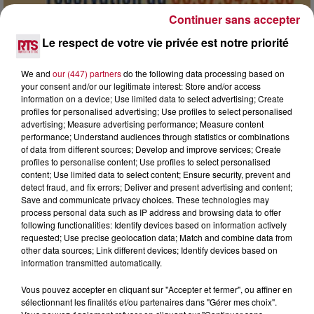
Continuer sans accepter
7 août 2026
Le respect de votre vie privée est notre priorité
DINER CONCERT À LA MJC DE MARSEILLAN
We and
our (447) partners
do the following data processing based on
your consent and/or our legitimate interest: Store and/or access
information on a device; Use limited data to select advertising; Create
profiles for personalised advertising; Use profiles to select personalised
advertising; Measure advertising performance; Measure content
performance; Understand audiences through statistics or combinations
of data from different sources; Develop and improve services; Create
profiles to personalise content; Use profiles to select personalised
content; Use limited data to select content; Ensure security, prevent and
detect fraud, and fix errors; Deliver and present advertising and content;
Save and communicate privacy choices. These technologies may
process personal data such as IP address and browsing data to offer
following functionalities: Identify devices based on information actively
requested; Use precise geolocation data; Match and combine data from
other data sources; Link different devices; Identify devices based on
information transmitted automatically.
Vous pouvez accepter en cliquant sur "Accepter et fermer", ou affiner en
6 août 2026
sélectionnant les finalités et/ou partenaires dans "Gérer mes choix".
NÎMES : « LE RÊVE DU GLADIATEUR » INVESTIT