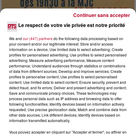
Continuer sans accepter
Le respect de votre vie privée est notre priorité
7 août 2026
DINER CONCERT À LA MJC DE MARSEILLAN
We and
our (447) partners
do the following data processing based on
your consent and/or our legitimate interest: Store and/or access
information on a device; Use limited data to select advertising; Create
profiles for personalised advertising; Use profiles to select personalised
advertising; Measure advertising performance; Measure content
performance; Understand audiences through statistics or combinations
of data from different sources; Develop and improve services; Create
profiles to personalise content; Use profiles to select personalised
content; Use limited data to select content; Ensure security, prevent and
detect fraud, and fix errors; Deliver and present advertising and content;
Save and communicate privacy choices. These technologies may
process personal data such as IP address and browsing data to offer
following functionalities: Identify devices based on information actively
requested; Use precise geolocation data; Match and combine data from
other data sources; Link different devices; Identify devices based on
information transmitted automatically.
Vous pouvez accepter en cliquant sur "Accepter et fermer", ou affiner en