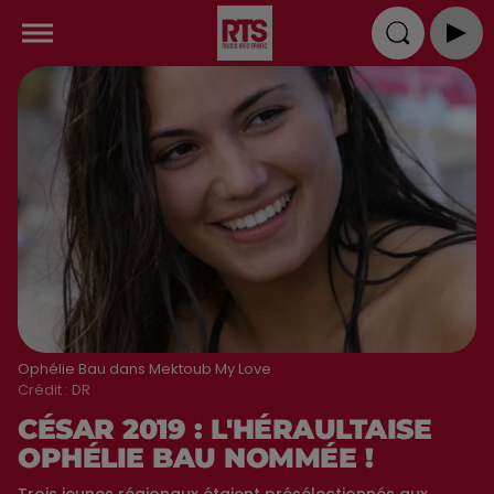
Ophélie Bau dans Mektoub My Love
Crédit :
DR
CÉSAR 2019 : L'HÉRAULTAISE
OPHÉLIE BAU NOMMÉE !