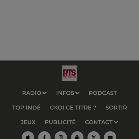
RADIO
INFOS
PODCAST
TOP INDÉ
CKOI CE TITRE ?
SORTIR
JEUX
PUBLICITÉ
CONTACT