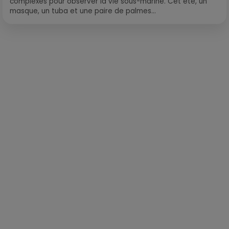
complexes pour observer la vie sous-marine. Cet été, un
masque, un tuba et une paire de palmes...
Publié : 23 janvier 2019 à 14h02 par Léo Fichou