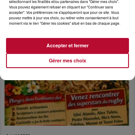
sélectionnant les finalités et/ou partenaires dans "Gérer mes choix".
6 août 2026
Vous pouvez également refuser en cliquant sur "Continuer sans
NÎMES : « LE RÊVE DU GLADIATEUR » INVESTIT
accepter". Vos préférences ne s'appliqueront que pour ce site. Vous
LES ARÈNES CES 3...
pouvez mettre à jour vos choix, ou retirer votre consentement à tout
moment via le lien "Gérer les cookies" situé en bas de chaque page.
Après un franc succès l'été dernier, le spectacle « Le Rêve
du gladiateur » revient illuminer l'amphithéâtre romain les 6,
7 et 8 août. Une fresque nocturne...
Accepter et fermer
Gérer mes choix