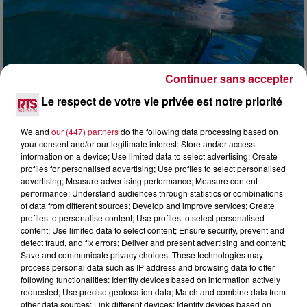
Continuer sans accepter
Le respect de votre vie privée est notre priorité
4 août 2026
We and
our (447) partners
do the following data processing based on
HÉRAULT, PYRÉNÉES-ORIENTALES : TROIS
your consent and/or our legitimate interest: Store and/or access
SPOTS DE SNORKELING À EXPLORER...
information on a device; Use limited data to select advertising; Create
Pas besoin de bouteilles de plongée lourdes ni de diplômes
profiles for personalised advertising; Use profiles to select personalised
advertising; Measure advertising performance; Measure content
complexes pour observer la vie sous-marine. Cet été, un
performance; Understand audiences through statistics or combinations
masque, un tuba et une paire de palmes...
of data from different sources; Develop and improve services; Create
profiles to personalise content; Use profiles to select personalised
content; Use limited data to select content; Ensure security, prevent and
detect fraud, and fix errors; Deliver and present advertising and content;
Save and communicate privacy choices. These technologies may
process personal data such as IP address and browsing data to offer
following functionalities: Identify devices based on information actively
requested; Use precise geolocation data; Match and combine data from
other data sources; Link different devices; Identify devices based on