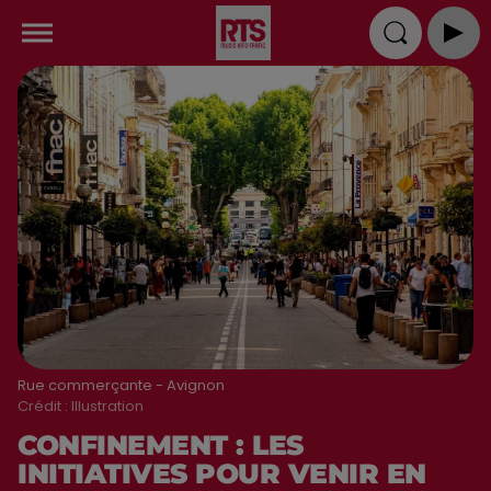
Rue commerçante - Avignon
Crédit :
Illustration
CONFINEMENT : LES
INITIATIVES POUR VENIR EN