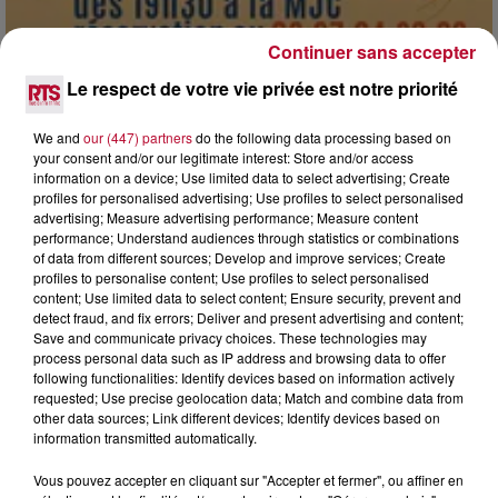
Continuer sans accepter
Le respect de votre vie privée est notre priorité
7 août 2026
DINER CONCERT À LA MJC DE MARSEILLAN
We and
our (447) partners
do the following data processing based on
your consent and/or our legitimate interest: Store and/or access
information on a device; Use limited data to select advertising; Create
profiles for personalised advertising; Use profiles to select personalised
advertising; Measure advertising performance; Measure content
performance; Understand audiences through statistics or combinations
of data from different sources; Develop and improve services; Create
profiles to personalise content; Use profiles to select personalised
content; Use limited data to select content; Ensure security, prevent and
detect fraud, and fix errors; Deliver and present advertising and content;
Save and communicate privacy choices. These technologies may
process personal data such as IP address and browsing data to offer
following functionalities: Identify devices based on information actively
requested; Use precise geolocation data; Match and combine data from
other data sources; Link different devices; Identify devices based on
information transmitted automatically.
Vous pouvez accepter en cliquant sur "Accepter et fermer", ou affiner en