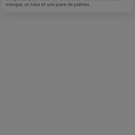
masque, un tuba et une paire de palmes...
Publié : 6 octobre 2020 à 10h25 par Loris Galofaro