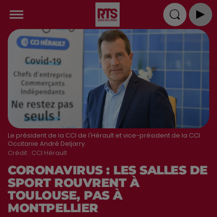
Le président de la CCI de l'Hérault et vice-président de la CCI
Occitanie André Deljarry.
Crédit :
CCI Hérault
CORONAVIRUS : LES SALLES DE
SPORT ROUVRENT À
TOULOUSE, PAS À
MONTPELLIER