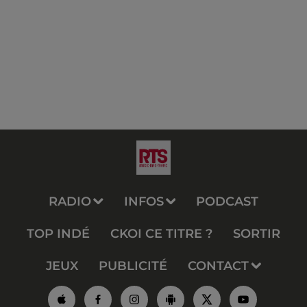
RADIO
INFOS
PODCAST
TOP INDÉ
CKOI CE TITRE ?
SORTIR
JEUX
PUBLICITÉ
CONTACT