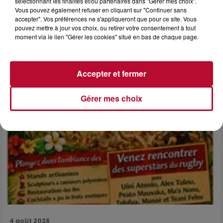
sélectionnant les finalités et/ou partenaires dans "Gérer mes choix".
6 août 2026
Vous pouvez également refuser en cliquant sur "Continuer sans
NÎMES : « LE RÊVE DU GLADIATEUR » INVESTIT
accepter". Vos préférences ne s'appliqueront que pour ce site. Vous
LES ARÈNES CES 3...
pouvez mettre à jour vos choix, ou retirer votre consentement à tout
moment via le lien "Gérer les cookies" situé en bas de chaque page.
Après un franc succès l'été dernier, le spectacle « Le Rêve
du gladiateur » revient illuminer l'amphithéâtre romain les 6,
7 et 8 août. Une fresque nocturne...
Accepter et fermer
Gérer mes choix
4 août 2026