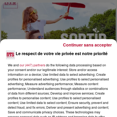
Continuer sans accepter
Le respect de votre vie privée est notre priorité
We and
our (447) partners
do the following data processing based on
your consent and/or our legitimate interest: Store and/or access
information on a device; Use limited data to select advertising; Create
7 août 2026
profiles for personalised advertising; Use profiles to select personalised
NOS IDÉES DE SORTIE POUR CE WEEK-END
advertising; Measure advertising performance; Measure content
performance; Understand audiences through statistics or combinations
Comme tous les vendredis, voici une petite sélection des
of data from different sources; Develop and improve services; Create
rendez-vous à ne pas manquer dans le coin. Que vous ayez
profiles to personalise content; Use profiles to select personalised
envie de voyager à l'autre bout du monde,...
content; Use limited data to select content; Ensure security, prevent and
detect fraud, and fix errors; Deliver and present advertising and content;
Save and communicate privacy choices. These technologies may
process personal data such as IP address and browsing data to offer