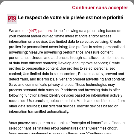
HÉRAULT, PYRÉNÉES-ORIENTALES : TROIS
Continuer sans accepter
SPOTS DE SNORKELING À EXPLORER...
Le respect de votre vie privée est notre priorité
Pas besoin de bouteilles de plongée lourdes ni de diplômes
complexes pour observer la vie sous-marine. Cet été, un
We and
our (447) partners
do the following data processing based on
masque, un tuba et une paire de palmes...
your consent and/or our legitimate interest: Store and/or access
information on a device; Use limited data to select advertising; Create
profiles for personalised advertising; Use profiles to select personalised
advertising; Measure advertising performance; Measure content
performance; Understand audiences through statistics or combinations
of data from different sources; Develop and improve services; Create
profiles to personalise content; Use profiles to select personalised
content; Use limited data to select content; Ensure security, prevent and
detect fraud, and fix errors; Deliver and present advertising and content;
Save and communicate privacy choices. These technologies may
process personal data such as IP address and browsing data to offer
following functionalities: Identify devices based on information actively
requested; Use precise geolocation data; Match and combine data from
other data sources; Link different devices; Identify devices based on
information transmitted automatically.
Vous pouvez accepter en cliquant sur "Accepter et fermer", ou affiner en
sélectionnant les finalités et/ou partenaires dans "Gérer mes choix".
3 août 2026
Vous pouvez également refuser en cliquant sur "Continuer sans