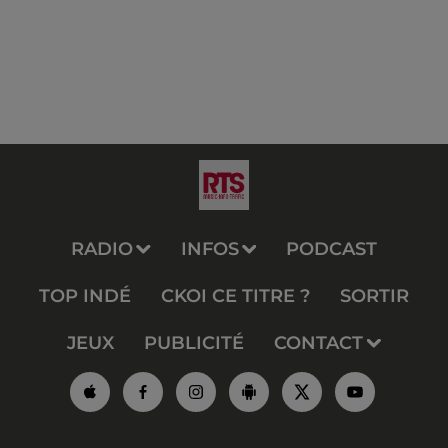
RADIO
INFOS
PODCAST
TOP INDÉ
CKOI CE TITRE ?
SORTIR
JEUX
PUBLICITÉ
CONTACT