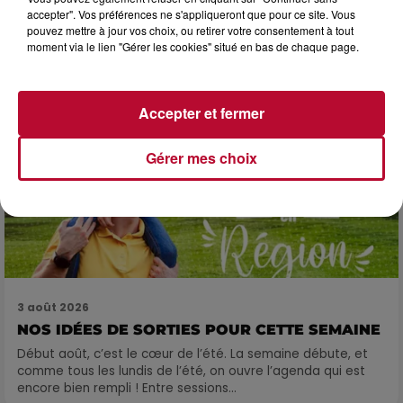
SOIRÉE DJ PLAYA
accepter". Vos préférences ne s'appliqueront que pour ce site. Vous
pouvez mettre à jour vos choix, ou retirer votre consentement à tout
moment via le lien "Gérer les cookies" situé en bas de chaque page.
Accepter et fermer
Gérer mes choix
3 août 2026
NOS IDÉES DE SORTIES POUR CETTE SEMAINE
Début août, c’est le cœur de l’été. La semaine débute, et
comme tous les lundis de l’été, on ouvre l’agenda qui est
encore bien rempli ! Entre sessions...