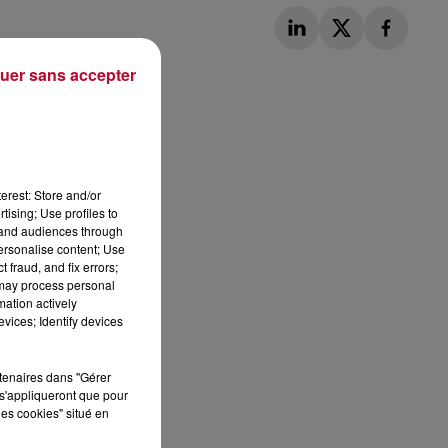
uer sans accepter
Publié : 9 février 2018 à 10h25 par Léo Fichou
erest: Store and/or
tising; Use profiles to
tand audiences through
personalise content; Use
 fraud, and fix errors;
 may process personal
mation actively
vices; Identify devices
rtenaires dans "Gérer
s'appliqueront que pour
les cookies" situé en
ES