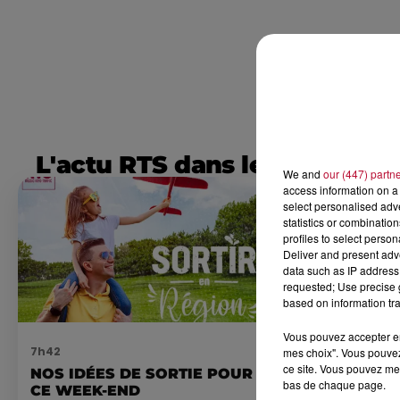
L'actu RTS dans le Sud
We and
our (447) partn
access information on a 
select personalised ad
statistics or combinatio
profiles to select person
Deliver and present adv
data such as IP address 
requested; Use precise g
based on information tra
Vous pouvez accepter en 
7h42
0h01
mes choix". Vous pouvez
ce site. Vous pouvez met
NOS IDÉES DE SORTIE POUR
DINER CON
bas de chaque page.
CE WEEK-END
MARSEILL