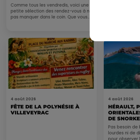
Comme tous les vendredis, voici une
petite sélection des rendez-vous à ne
pas manquer dans le coin. Que vous
ayez envie de voyager à l'autre bout
du monde,...
4 août 2026
4 août 2026
FÊTE DE LA POLYNÉSIE À
HÉRAULT, 
VILLEVEYRAC
ORIENTALES
DE SNORKE
EXPLORER..
Pas besoin de 
lourdes ni de 
pour observer 