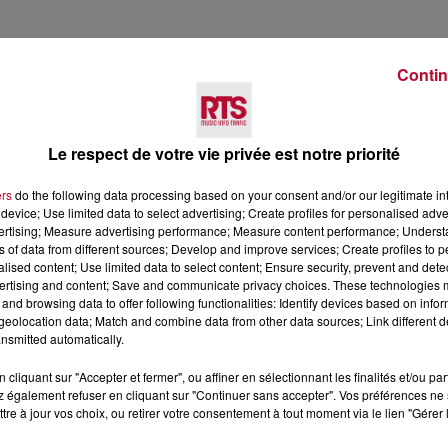
Contin
Le respect de votre vie privée est notre priorité
Voir plus
ers
do the following data processing based on your consent and/or our legitimate int
device; Use limited data to select advertising; Create profiles for personalised adver
vertising; Measure advertising performance; Measure content performance; Unders
ns of data from different sources; Develop and improve services; Create profiles to 
alised content; Use limited data to select content; Ensure security, prevent and detect
ertising and content; Save and communicate privacy choices. These technologies
and browsing data to offer following functionalities: Identify devices based on infor
eolocation data; Match and combine data from other data sources; Link different de
nsmitted automatically.
cliquant sur "Accepter et fermer", ou affiner en sélectionnant les finalités et/ou pa
6 août 2026
 également refuser en cliquant sur "Continuer sans accepter". Vos préférences ne 
tre à jour vos choix, ou retirer votre consentement à tout moment via le lien "Gérer 
CERT À LA MJC DE
NÎMES : « LE RÊVE DU
AN
GLADIATEUR » INVESTIT L