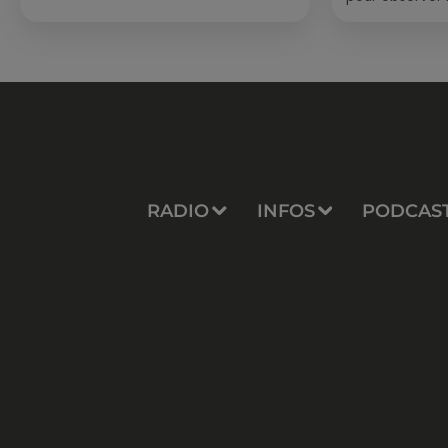
été, un masque
de palmes...
RADIO
INFOS
PODCAS