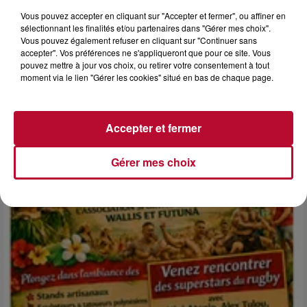
Vous pouvez accepter en cliquant sur "Accepter et fermer", ou affiner en
sélectionnant les finalités et/ou partenaires dans "Gérer mes choix".
Vous pouvez également refuser en cliquant sur "Continuer sans
accepter". Vos préférences ne s'appliqueront que pour ce site. Vous
6 août 2026
pouvez mettre à jour vos choix, ou retirer votre consentement à tout
NÎMES : « LE RÊVE DU GLADIATEUR » INVESTIT
moment via le lien "Gérer les cookies" situé en bas de chaque page.
LES ARÈNES CES 3...
Après un franc succès l'été dernier, le spectacle « Le Rêve
du gladiateur » revient illuminer l'amphithéâtre romain les 6,
Accepter et fermer
7 et 8 août. Une fresque nocturne...
Gérer mes choix