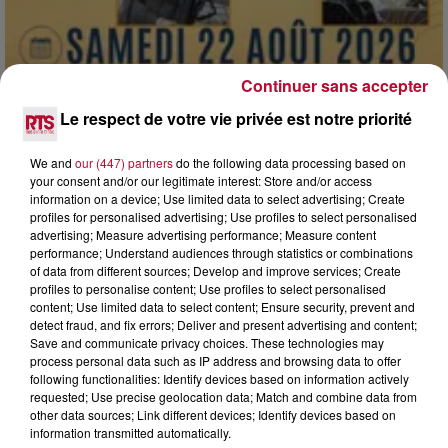
Continuer sans accepter
Le respect de votre vie privée est notre priorité
We and
our (447) partners
do the following data processing based on
7 août 2026
your consent and/or our legitimate interest: Store and/or access
DINER CONCERT À LA MJC DE MARSEILLAN
information on a device; Use limited data to select advertising; Create
profiles for personalised advertising; Use profiles to select personalised
advertising; Measure advertising performance; Measure content
performance; Understand audiences through statistics or combinations
of data from different sources; Develop and improve services; Create
profiles to personalise content; Use profiles to select personalised
content; Use limited data to select content; Ensure security, prevent and
detect fraud, and fix errors; Deliver and present advertising and content;
Save and communicate privacy choices. These technologies may
process personal data such as IP address and browsing data to offer
following functionalities: Identify devices based on information actively
requested; Use precise geolocation data; Match and combine data from
other data sources; Link different devices; Identify devices based on
information transmitted automatically.