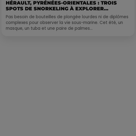
HÉRAULT, PYRÉNÉES-ORIENTALES : TROIS
SPOTS DE SNORKELING À EXPLORER...
Pas besoin de bouteilles de plongée lourdes ni de diplômes
complexes pour observer la vie sous-marine. Cet été, un
masque, un tuba et une paire de palmes...
Publié : 12 mai 2021 à 10h41 par Corentin Aubry