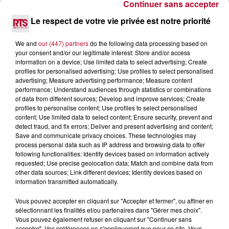
Continuer sans accepter
6 août 2026
Le respect de votre vie privée est notre priorité
NÎMES : « LE RÊVE DU GLADIATEUR » INVESTIT
LES ARÈNES CES 3...
We and
our (447) partners
do the following data processing based on
Après un franc succès l'été dernier, le spectacle « Le Rêve
your consent and/or our legitimate interest: Store and/or access
du gladiateur » revient illuminer l'amphithéâtre romain les 6,
information on a device; Use limited data to select advertising; Create
7 et 8 août. Une fresque nocturne...
profiles for personalised advertising; Use profiles to select personalised
advertising; Measure advertising performance; Measure content
performance; Understand audiences through statistics or combinations
of data from different sources; Develop and improve services; Create
profiles to personalise content; Use profiles to select personalised
content; Use limited data to select content; Ensure security, prevent and
detect fraud, and fix errors; Deliver and present advertising and content;
Save and communicate privacy choices. These technologies may
process personal data such as IP address and browsing data to offer
following functionalities: Identify devices based on information actively
requested; Use precise geolocation data; Match and combine data from
other data sources; Link different devices; Identify devices based on
information transmitted automatically.
Vous pouvez accepter en cliquant sur "Accepter et fermer", ou affiner en
sélectionnant les finalités et/ou partenaires dans "Gérer mes choix".
Vous pouvez également refuser en cliquant sur "Continuer sans
accepter". Vos préférences ne s'appliqueront que pour ce site. Vous