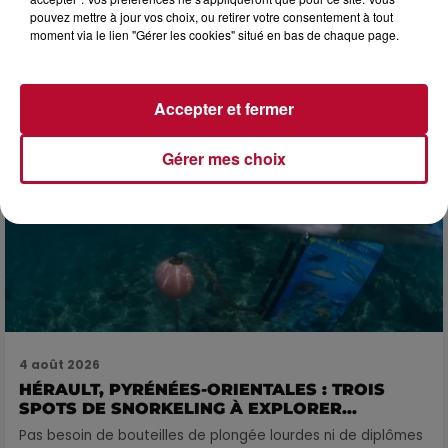
4 août 2026
pouvez mettre à jour vos choix, ou retirer votre consentement à tout
FÊTE DE LA POLYNÉSIE À VILLEVEYRAC
moment via le lien "Gérer les cookies" situé en bas de chaque page.
Accepter et fermer
Gérer mes choix
4 août 2026
HÉRAULT, PYRÉNÉES-ORIENTALES : TROIS
SPOTS DE SNORKELING À EXPLORER...
Pas besoin de bouteilles de plongée lourdes ni de diplômes