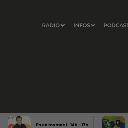
RADIO
INFOS
PODCAS
En ce moment :
14
h -
17
h