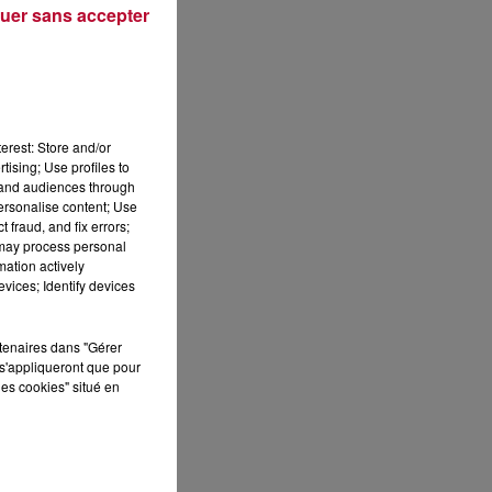
uer sans accepter
Publié : 19 juin 2020 à 14h53 par Alexis Vivier
erest: Store and/or
tising; Use profiles to
tand audiences through
personalise content; Use
 fraud, and fix errors;
 may process personal
mation actively
vices; Identify devices
ES
rtenaires dans "Gérer
s'appliqueront que pour
les cookies" situé en
 le
»
que