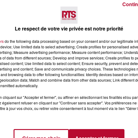
Contin
Voir plus
Le respect de votre vie privée est notre priorité
ers
do the following data processing based on your consent and/or our legitimate int
device; Use limited data to select advertising; Create profiles for personalised adver
vertising; Measure advertising performance; Measure content performance; Unders
ns of data from different sources; Develop and improve services; Create profiles to 
alised content; Use limited data to select content; Ensure security, prevent and detect
ertising and content; Save and communicate privacy choices. These technologies
and browsing data to offer following functionalities: Identify devices based on infor
eolocation data; Match and combine data from other data sources; Link different de
6 août 2026
nsmitted automatically.
CERT À LA MJC DE
NÎMES : « LE RÊVE DU
AN
GLADIATEUR » INVESTIT L
cliquant sur "Accepter et fermer", ou affiner en sélectionnant les finalités et/ou pa
 également refuser en cliquant sur "Continuer sans accepter". Vos préférences ne 
ARÈNES CES 3...
tre à jour vos choix, ou retirer votre consentement à tout moment via le lien "Gérer 
Après un franc succès l'été dernier,
spectacle « Le Rêve du gladiateur 
revient illuminer l'amphithéâtre
romain les 6, 7 et 8 août. Une fres
nocturne...