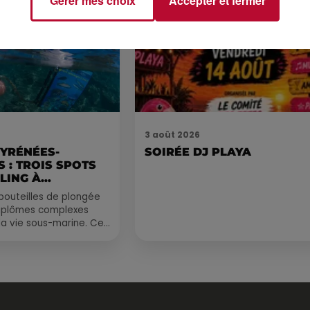
Gérer mes choix
Accepter et fermer
3 août 2026
PYRÉNÉES-
SOIRÉE DJ PLAYA
 : TROIS SPOTS
LING À
.
bouteilles de plongée
diplômes complexes
la vie sous-marine. Cet
, un tuba et une paire