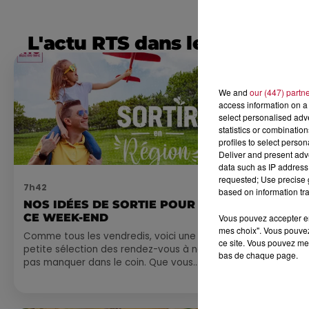
L'actu RTS dans le Sud
We and
our (447) partn
access information on a 
select personalised ad
statistics or combinatio
profiles to select person
Deliver and present adv
data such as IP address 
requested; Use precise g
7h42
0h01
based on information tra
NOS IDÉES DE SORTIE POUR
DINER CON
CE WEEK-END
MARSEILL
Vous pouvez accepter en 
mes choix". Vous pouvez
Comme tous les vendredis, voici une
ce site. Vous pouvez met
petite sélection des rendez-vous à ne
bas de chaque page.
pas manquer dans le coin. Que vous
ayez envie de voyager à l'autre bout
du monde,...