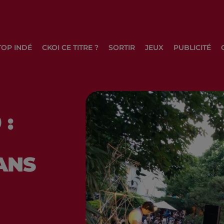
TOP INDÉ
CKOI CE TITRE ?
SORTIR
JEUX
PUBLICITÉ
 :
DANS