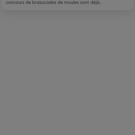
concours de brasucades de moules sont déjà...
Publié : 4 avril 2018 à 12h15 par Léo Fichou