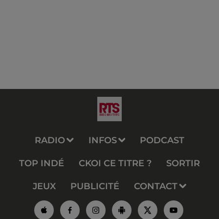
RADIO
INFOS
PODCAST
TOP INDÉ
CKOI CE TITRE ?
SORTIR
JEUX
PUBLICITÉ
CONTACT