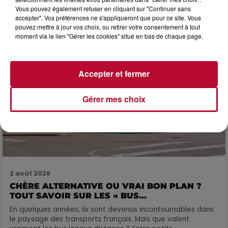
encore bien rempli ! Entre sessions...
Vous pouvez également refuser en cliquant sur "Continuer sans
accepter". Vos préférences ne s'appliqueront que pour ce site. Vous
pouvez mettre à jour vos choix, ou retirer votre consentement à tout
moment via le lien "Gérer les cookies" situé en bas de chaque page.
Accepter et fermer
Gérer mes choix
2 août 2026
CHÈRE ALTERNATIVE OU VRAI BON PLAN ?
TOUT SAVOIR SUR LES « BUS...
En quelques années, ils sont devenus incontournables dans
le paysage des transports français. Mais que valent