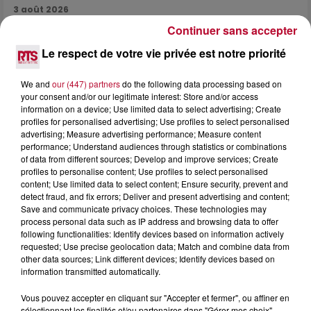
3 août 2026
SOIRÉE DJ PLAYA
Continuer sans accepter
Le respect de votre vie privée est notre priorité
We and
our (447) partners
do the following data processing based on
your consent and/or our legitimate interest: Store and/or access
information on a device; Use limited data to select advertising; Create
profiles for personalised advertising; Use profiles to select personalised
advertising; Measure advertising performance; Measure content
performance; Understand audiences through statistics or combinations
of data from different sources; Develop and improve services; Create
profiles to personalise content; Use profiles to select personalised
content; Use limited data to select content; Ensure security, prevent and
detect fraud, and fix errors; Deliver and present advertising and content;
Save and communicate privacy choices. These technologies may
process personal data such as IP address and browsing data to offer
following functionalities: Identify devices based on information actively
requested; Use precise geolocation data; Match and combine data from
other data sources; Link different devices; Identify devices based on
3 août 2026
information transmitted automatically.
NOS IDÉES DE SORTIES POUR CETTE SEMAINE
Début août, c’est le cœur de l’été. La semaine débute, et
Vous pouvez accepter en cliquant sur "Accepter et fermer", ou affiner en
comme tous les lundis de l’été, on ouvre l’agenda qui est
sélectionnant les finalités et/ou partenaires dans "Gérer mes choix".