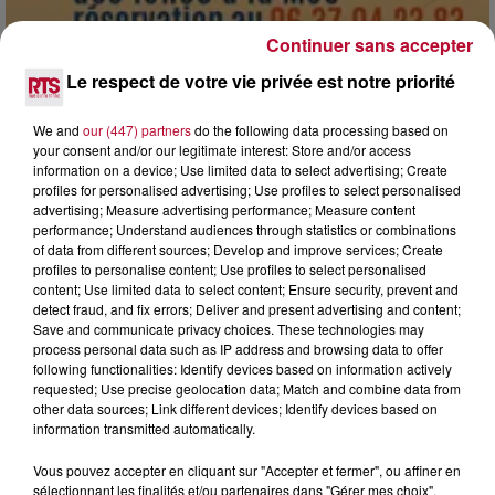
Continuer sans accepter
Le respect de votre vie privée est notre priorité
7 août 2026
DINER CONCERT À LA MJC DE MARSEILLAN
We and
our (447) partners
do the following data processing based on
your consent and/or our legitimate interest: Store and/or access
information on a device; Use limited data to select advertising; Create
profiles for personalised advertising; Use profiles to select personalised
advertising; Measure advertising performance; Measure content
performance; Understand audiences through statistics or combinations
of data from different sources; Develop and improve services; Create
profiles to personalise content; Use profiles to select personalised
content; Use limited data to select content; Ensure security, prevent and
detect fraud, and fix errors; Deliver and present advertising and content;
Save and communicate privacy choices. These technologies may
process personal data such as IP address and browsing data to offer
following functionalities: Identify devices based on information actively
requested; Use precise geolocation data; Match and combine data from
other data sources; Link different devices; Identify devices based on
information transmitted automatically.
Vous pouvez accepter en cliquant sur "Accepter et fermer", ou affiner en
sélectionnant les finalités et/ou partenaires dans "Gérer mes choix".
6 août 2026