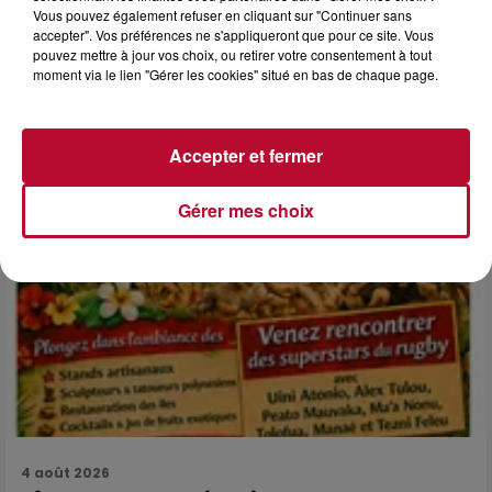
Vous pouvez également refuser en cliquant sur "Continuer sans
NÎMES : « LE RÊVE DU GLADIATEUR » INVESTIT
accepter". Vos préférences ne s'appliqueront que pour ce site. Vous
LES ARÈNES CES 3...
pouvez mettre à jour vos choix, ou retirer votre consentement à tout
Après un franc succès l'été dernier, le spectacle « Le Rêve
moment via le lien "Gérer les cookies" situé en bas de chaque page.
du gladiateur » revient illuminer l'amphithéâtre romain les 6,
7 et 8 août. Une fresque nocturne...
Accepter et fermer
Gérer mes choix
4 août 2026