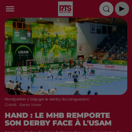
Montpellier s'adjuge le derby du Languedoc.
Crédit :
Alexis Vivier
HAND : LE MHB REMPORTE
SON DERBY FACE À L'USAM