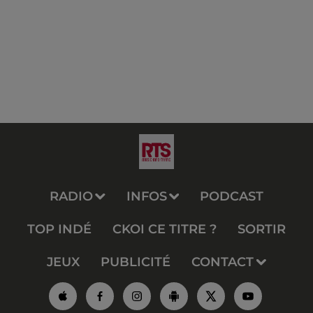
RADIO
INFOS
PODCAST
TOP INDÉ
CKOI CE TITRE ?
SORTIR
JEUX
PUBLICITÉ
CONTACT