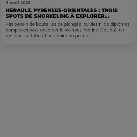
4 août 2026
HÉRAULT, PYRÉNÉES-ORIENTALES : TROIS
SPOTS DE SNORKELING À EXPLORER...
Pas besoin de bouteilles de plongée lourdes ni de diplômes
complexes pour observer la vie sous-marine. Cet été, un
masque, un tuba et une paire de palmes...
Publié : 8 septembre 2020 à 5h15 par Loris Galofaro