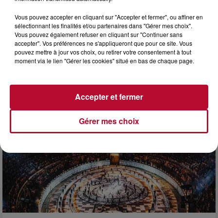
Vous pouvez accepter en cliquant sur "Accepter et fermer", ou affiner en
sélectionnant les finalités et/ou partenaires dans "Gérer mes choix".
Vous pouvez également refuser en cliquant sur "Continuer sans
accepter". Vos préférences ne s'appliqueront que pour ce site. Vous
pouvez mettre à jour vos choix, ou retirer votre consentement à tout
7 août 2026
moment via le lien "Gérer les cookies" situé en bas de chaque page.
DINER CONCERT À LA MJC DE MARSEILLAN
Accepter et fermer
Gérer mes choix