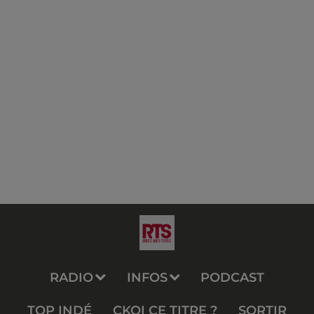
RADIO
INFOS
PODCAST
TOP INDÉ
CKOI CE TITRE ?
SORTIR