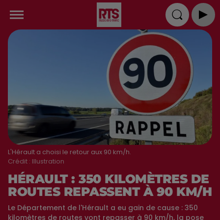
L'Hérault a choisi le retour aux 90 km/h.
Crédit :
Illustration
HÉRAULT : 350 KILOMÈTRES DE
ROUTES REPASSENT À 90 KM/H
Le Département de l'Hérault a eu gain de cause : 350
kilomètres de routes vont repasser à 90 km/h, la pose