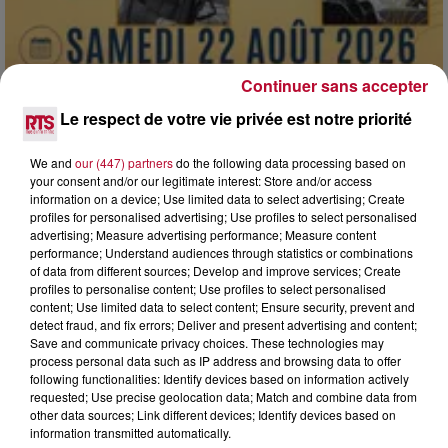
Continuer sans accepter
Le respect de votre vie privée est notre priorité
We and
our (447) partners
do the following data processing based on
7 août 2026
your consent and/or our legitimate interest: Store and/or access
DINER CONCERT À LA MJC DE MARSEILLAN
information on a device; Use limited data to select advertising; Create
profiles for personalised advertising; Use profiles to select personalised
advertising; Measure advertising performance; Measure content
performance; Understand audiences through statistics or combinations
of data from different sources; Develop and improve services; Create
profiles to personalise content; Use profiles to select personalised
content; Use limited data to select content; Ensure security, prevent and
detect fraud, and fix errors; Deliver and present advertising and content;
Save and communicate privacy choices. These technologies may
process personal data such as IP address and browsing data to offer
following functionalities: Identify devices based on information actively
requested; Use precise geolocation data; Match and combine data from
other data sources; Link different devices; Identify devices based on
information transmitted automatically.