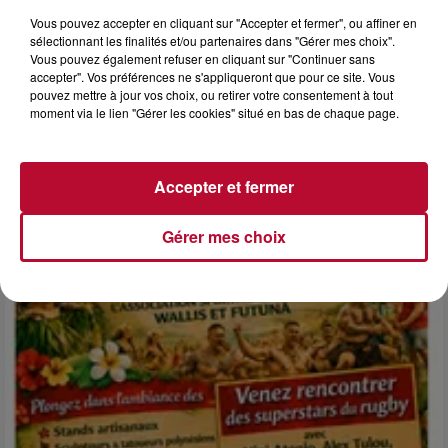
Vous pouvez accepter en cliquant sur "Accepter et fermer", ou affiner en
sélectionnant les finalités et/ou partenaires dans "Gérer mes choix".
Vous pouvez également refuser en cliquant sur "Continuer sans
accepter". Vos préférences ne s'appliqueront que pour ce site. Vous
6 août 2026
pouvez mettre à jour vos choix, ou retirer votre consentement à tout
NÎMES : « LE RÊVE DU GLADIATEUR » INVESTIT
moment via le lien "Gérer les cookies" situé en bas de chaque page.
LES ARÈNES CES 3...
Après un franc succès l'été dernier, le spectacle « Le Rêve
du gladiateur » revient illuminer l'amphithéâtre romain les 6,
Accepter et fermer
7 et 8 août. Une fresque nocturne...
Gérer mes choix