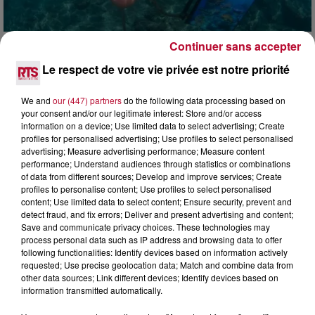
Continuer sans accepter
4 août 2026
Le respect de votre vie privée est notre priorité
HÉRAULT, PYRÉNÉES-ORIENTALES : TROIS
SPOTS DE SNORKELING À EXPLORER...
We and
our (447) partners
do the following data processing based on
Pas besoin de bouteilles de plongée lourdes ni de diplômes
your consent and/or our legitimate interest: Store and/or access
complexes pour observer la vie sous-marine. Cet été, un
information on a device; Use limited data to select advertising; Create
masque, un tuba et une paire de palmes...
profiles for personalised advertising; Use profiles to select personalised
advertising; Measure advertising performance; Measure content
performance; Understand audiences through statistics or combinations
of data from different sources; Develop and improve services; Create
profiles to personalise content; Use profiles to select personalised
content; Use limited data to select content; Ensure security, prevent and
detect fraud, and fix errors; Deliver and present advertising and content;
Save and communicate privacy choices. These technologies may
process personal data such as IP address and browsing data to offer
following functionalities: Identify devices based on information actively
requested; Use precise geolocation data; Match and combine data from
other data sources; Link different devices; Identify devices based on
information transmitted automatically.