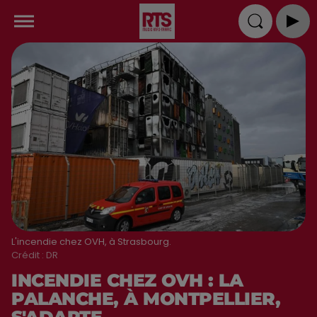
L'incendie chez OVH, à Strasbourg.
Crédit :
DR
INCENDIE CHEZ OVH : LA
PALANCHE, À MONTPELLIER,
S'ADAPTE