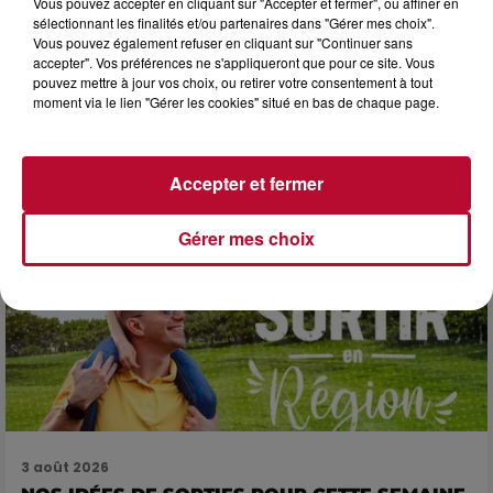
Vous pouvez accepter en cliquant sur "Accepter et fermer", ou affiner en
sélectionnant les finalités et/ou partenaires dans "Gérer mes choix".
Vous pouvez également refuser en cliquant sur "Continuer sans
accepter". Vos préférences ne s'appliqueront que pour ce site. Vous
3 août 2026
pouvez mettre à jour vos choix, ou retirer votre consentement à tout
SOIRÉE DJ PLAYA
moment via le lien "Gérer les cookies" situé en bas de chaque page.
Accepter et fermer
Gérer mes choix
3 août 2026