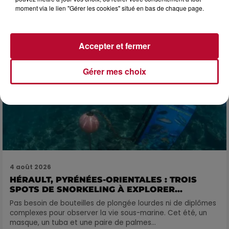
moment via le lien "Gérer les cookies" situé en bas de chaque page.
Accepter et fermer
Gérer mes choix
4 août 2026
HÉRAULT, PYRÉNÉES-ORIENTALES : TROIS
SPOTS DE SNORKELING À EXPLORER...
Pas besoin de bouteilles de plongée lourdes ni de diplômes
complexes pour observer la vie sous-marine. Cet été, un
masque, un tuba et une paire de palmes...