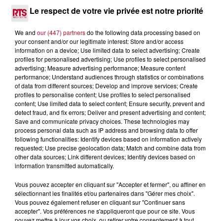
NÎMES : « LE RÊVE DU GLADIATEUR » INVESTIT
Le respect de votre vie privée est notre priorité
LES ARÈNES CES 3...
Après un franc succès l'été dernier, le spectacle « Le Rêve
We and
our (447) partners
do the following data processing based on
du gladiateur » revient illuminer l'amphithéâtre romain les 6,
your consent and/or our legitimate interest: Store and/or access
7 et 8 août. Une fresque nocturne...
information on a device; Use limited data to select advertising; Create
profiles for personalised advertising; Use profiles to select personalised
advertising; Measure advertising performance; Measure content
performance; Understand audiences through statistics or combinations
of data from different sources; Develop and improve services; Create
profiles to personalise content; Use profiles to select personalised
content; Use limited data to select content; Ensure security, prevent and
detect fraud, and fix errors; Deliver and present advertising and content;
Save and communicate privacy choices. These technologies may
process personal data such as IP address and browsing data to offer
following functionalities: Identify devices based on information actively
requested; Use precise geolocation data; Match and combine data from
other data sources; Link different devices; Identify devices based on
information transmitted automatically.
Vous pouvez accepter en cliquant sur "Accepter et fermer", ou affiner en
sélectionnant les finalités et/ou partenaires dans "Gérer mes choix".
Vous pouvez également refuser en cliquant sur "Continuer sans
4 août 2026
accepter". Vos préférences ne s'appliqueront que pour ce site. Vous
FÊTE DE LA POLYNÉSIE À VILLEVEYRAC
pouvez mettre à jour vos choix, ou retirer votre consentement à tout