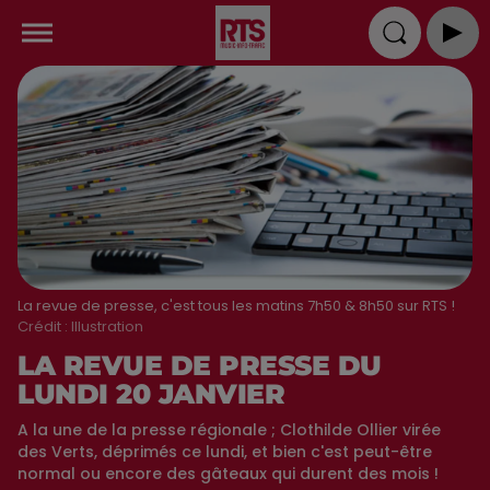
La revue de presse, c'est tous les matins 7h50 & 8h50 sur RTS !
Crédit :
Illustration
LA REVUE DE PRESSE DU
LUNDI 20 JANVIER
A la une de la presse régionale ; Clothilde Ollier virée
des Verts, déprimés ce lundi, et bien c'est peut-être
normal ou encore des gâteaux qui durent des mois !