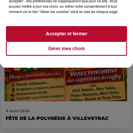
accepter". Vos préférences ne s'appliqueront que pour ce site. Vous
Après un franc succès l'été dernier, le spectacle « Le Rêve
pouvez mettre à jour vos choix, ou retirer votre consentement à tout
du gladiateur » revient illuminer l'amphithéâtre romain les 6,
moment via le lien "Gérer les cookies" situé en bas de chaque page.
7 et 8 août. Une fresque nocturne...
Accepter et fermer
Gérer mes choix
4 août 2026
FÊTE DE LA POLYNÉSIE À VILLEVEYRAC