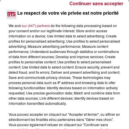
Continuer sans accepter
7 août 2026
Le respect de votre vie privée est notre priorité
DINER CONCERT À LA MJC DE MARSEILLAN
We and
our (447) partners
do the following data processing based on
your consent and/or our legitimate interest: Store and/or access
information on a device; Use limited data to select advertising; Create
profiles for personalised advertising; Use profiles to select personalised
advertising; Measure advertising performance; Measure content
performance; Understand audiences through statistics or combinations
of data from different sources; Develop and improve services; Create
profiles to personalise content; Use profiles to select personalised
content; Use limited data to select content; Ensure security, prevent and
detect fraud, and fix errors; Deliver and present advertising and content;
Save and communicate privacy choices. These technologies may
process personal data such as IP address and browsing data to offer
following functionalities: Identify devices based on information actively
requested; Use precise geolocation data; Match and combine data from
other data sources; Link different devices; Identify devices based on
information transmitted automatically.
6 août 2026
Vous pouvez accepter en cliquant sur "Accepter et fermer", ou affiner en
NÎMES : « LE RÊVE DU GLADIATEUR » INVESTIT
sélectionnant les finalités et/ou partenaires dans "Gérer mes choix".
LES ARÈNES CES 3...
Vous pouvez également refuser en cliquant sur "Continuer sans