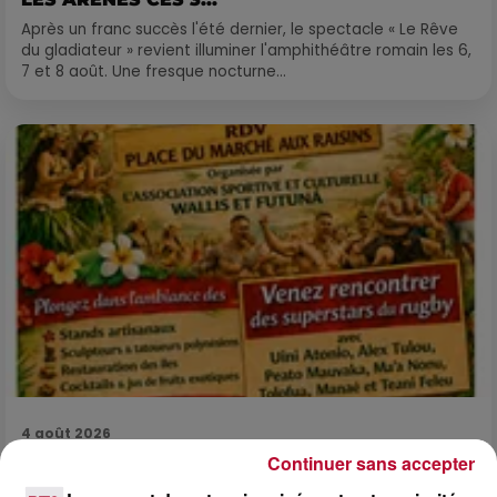
Après un franc succès l'été dernier, le spectacle « Le Rêve
du gladiateur » revient illuminer l'amphithéâtre romain les 6,
7 et 8 août. Une fresque nocturne...
4 août 2026
Continuer sans accepter
FÊTE DE LA POLYNÉSIE À VILLEVEYRAC