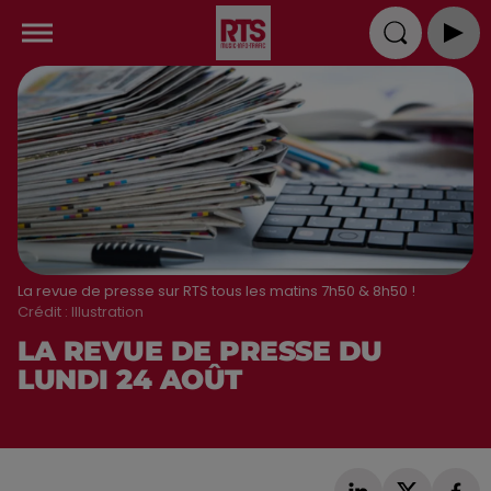
La revue de presse sur RTS tous les matins 7h50 & 8h50 !
Crédit :
Illustration
LA REVUE DE PRESSE DU
LUNDI 24 AOÛT