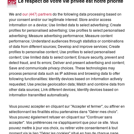
Le respect de votre vie privée est notre priorité
We and
our (447) partners
do the following data processing based on
your consent and/or our legitimate interest: Store and/or access
information on a device; Use limited data to select advertising; Create
profiles for personalised advertising; Use profiles to select personalised
advertising; Measure advertising performance; Measure content
performance; Understand audiences through statistics or combinations
of data from different sources; Develop and improve services; Create
profiles to personalise content; Use profiles to select personalised
content; Use limited data to select content; Ensure security, prevent and
detect fraud, and fix errors; Deliver and present advertising and content;
Save and communicate privacy choices. These technologies may
process personal data such as IP address and browsing data to offer
following functionalities: Identify devices based on information actively
requested; Use precise geolocation data; Match and combine data from
other data sources; Link different devices; Identify devices based on
4 août 2026
information transmitted automatically.
HÉRAULT, PYRÉNÉES-ORIENTALES : TROIS
SPOTS DE SNORKELING À EXPLORER...
Vous pouvez accepter en cliquant sur "Accepter et fermer", ou affiner en
Pas besoin de bouteilles de plongée lourdes ni de diplômes
sélectionnant les finalités et/ou partenaires dans "Gérer mes choix".
Vous pouvez également refuser en cliquant sur "Continuer sans
complexes pour observer la vie sous-marine. Cet été, un
accepter". Vos préférences ne s'appliqueront que pour ce site. Vous
masque, un tuba et une paire de palmes...
pouvez mettre à jour vos choix, ou retirer votre consentement à tout
moment via le lien "Gérer les cookies" situé en bas de chaque page.