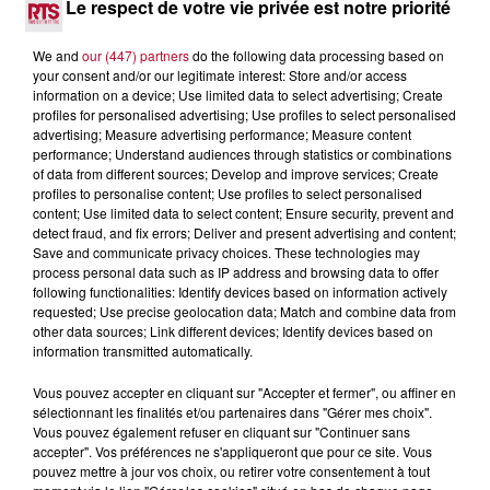
Le respect de votre vie privée est notre priorité
Après un franc succès l'été dernier, le spectacle « Le Rêve
du gladiateur » revient illuminer l'amphithéâtre romain les 6,
We and
our (447) partners
do the following data processing based on
7 et 8 août. Une fresque nocturne...
your consent and/or our legitimate interest: Store and/or access
information on a device; Use limited data to select advertising; Create
profiles for personalised advertising; Use profiles to select personalised
advertising; Measure advertising performance; Measure content
performance; Understand audiences through statistics or combinations
of data from different sources; Develop and improve services; Create
profiles to personalise content; Use profiles to select personalised
content; Use limited data to select content; Ensure security, prevent and
detect fraud, and fix errors; Deliver and present advertising and content;
Save and communicate privacy choices. These technologies may
process personal data such as IP address and browsing data to offer
following functionalities: Identify devices based on information actively
requested; Use precise geolocation data; Match and combine data from
other data sources; Link different devices; Identify devices based on
information transmitted automatically.
Vous pouvez accepter en cliquant sur "Accepter et fermer", ou affiner en
sélectionnant les finalités et/ou partenaires dans "Gérer mes choix".
4 août 2026
Vous pouvez également refuser en cliquant sur "Continuer sans
FÊTE DE LA POLYNÉSIE À VILLEVEYRAC
accepter". Vos préférences ne s'appliqueront que pour ce site. Vous
pouvez mettre à jour vos choix, ou retirer votre consentement à tout