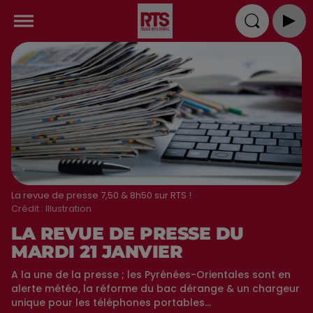
La revue de presse 7,50 & 8h50 sur RTS !
Crédit :
Illustration
LA REVUE DE PRESSE DU
MARDI 21 JANVIER
A la une de la presse ; les Pyrénées-Orientales sont en
alerte météo, la réforme du bac dérange & un chargeur
unique pour les téléphones portables...