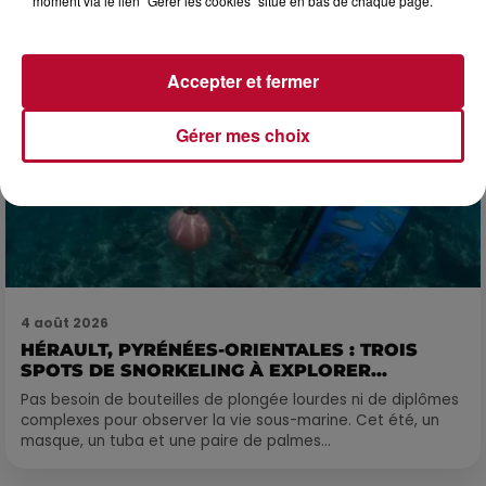
moment via le lien "Gérer les cookies" situé en bas de chaque page.
Accepter et fermer
Gérer mes choix
4 août 2026
HÉRAULT, PYRÉNÉES-ORIENTALES : TROIS
SPOTS DE SNORKELING À EXPLORER...
Pas besoin de bouteilles de plongée lourdes ni de diplômes
complexes pour observer la vie sous-marine. Cet été, un
masque, un tuba et une paire de palmes...