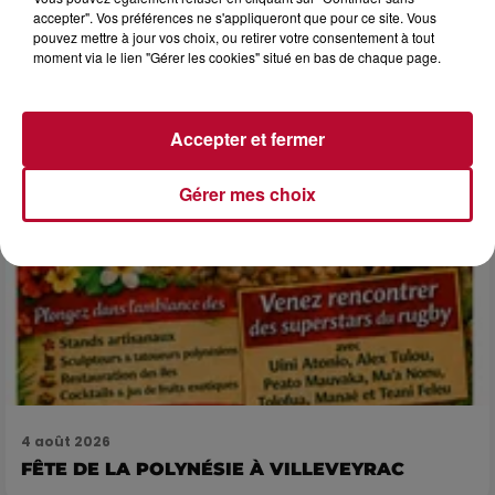
LES ARÈNES CES 3...
accepter". Vos préférences ne s'appliqueront que pour ce site. Vous
pouvez mettre à jour vos choix, ou retirer votre consentement à tout
Après un franc succès l'été dernier, le spectacle « Le Rêve
moment via le lien "Gérer les cookies" situé en bas de chaque page.
du gladiateur » revient illuminer l'amphithéâtre romain les 6,
7 et 8 août. Une fresque nocturne...
Accepter et fermer
Gérer mes choix
4 août 2026
FÊTE DE LA POLYNÉSIE À VILLEVEYRAC