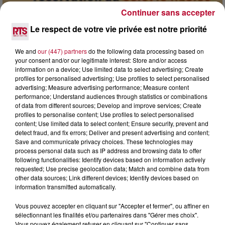
Continuer sans accepter
7 août 2026
Le respect de votre vie privée est notre priorité
DINER CONCERT À LA MJC DE MARSEILLAN
We and
our (447) partners
do the following data processing based on
your consent and/or our legitimate interest: Store and/or access
information on a device; Use limited data to select advertising; Create
profiles for personalised advertising; Use profiles to select personalised
advertising; Measure advertising performance; Measure content
performance; Understand audiences through statistics or combinations
of data from different sources; Develop and improve services; Create
profiles to personalise content; Use profiles to select personalised
content; Use limited data to select content; Ensure security, prevent and
detect fraud, and fix errors; Deliver and present advertising and content;
Save and communicate privacy choices. These technologies may
process personal data such as IP address and browsing data to offer
following functionalities: Identify devices based on information actively
requested; Use precise geolocation data; Match and combine data from
other data sources; Link different devices; Identify devices based on
information transmitted automatically.
Vous pouvez accepter en cliquant sur "Accepter et fermer", ou affiner en
6 août 2026
sélectionnant les finalités et/ou partenaires dans "Gérer mes choix".
NÎMES : « LE RÊVE DU GLADIATEUR » INVESTIT
Vous pouvez également refuser en cliquant sur "Continuer sans