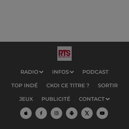
RADIO
INFOS
PODCAST
TOP INDÉ
CKOI CE TITRE ?
SORTIR
JEUX
PUBLICITÉ
CONTACT