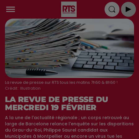
La revue de presse sur RTS tous les matins 7h50 & 8h50 !
Crédit :
Illustration
LA REVUE DE PRESSE DU
MERCREDI 19 FÉVRIER
A la une de l'actualité régionale ; un corps retrouvé au
large de Barcelone relance l'enquête sur les disparitions
du Grau-du-Roi, Philippe Saurel candidat aux
Municipales à Montpellier ou encore un virus tue les