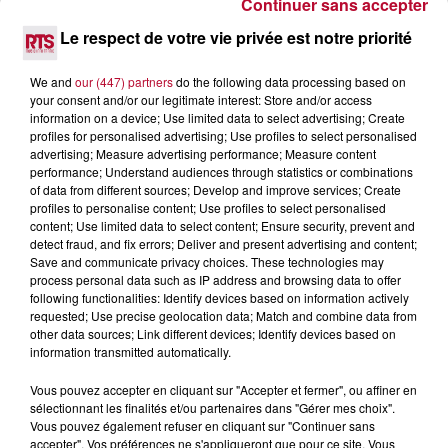
Continuer sans accepter
7 août 2026
Le respect de votre vie privée est notre priorité
DINER CONCERT À LA MJC DE MARSEILLAN
We and
our (447) partners
do the following data processing based on
your consent and/or our legitimate interest: Store and/or access
information on a device; Use limited data to select advertising; Create
profiles for personalised advertising; Use profiles to select personalised
advertising; Measure advertising performance; Measure content
performance; Understand audiences through statistics or combinations
of data from different sources; Develop and improve services; Create
profiles to personalise content; Use profiles to select personalised
content; Use limited data to select content; Ensure security, prevent and
detect fraud, and fix errors; Deliver and present advertising and content;
Save and communicate privacy choices. These technologies may
process personal data such as IP address and browsing data to offer
following functionalities: Identify devices based on information actively
requested; Use precise geolocation data; Match and combine data from
other data sources; Link different devices; Identify devices based on
information transmitted automatically.
6 août 2026
Vous pouvez accepter en cliquant sur "Accepter et fermer", ou affiner en
NÎMES : « LE RÊVE DU GLADIATEUR » INVESTIT
sélectionnant les finalités et/ou partenaires dans "Gérer mes choix".
LES ARÈNES CES 3...
Vous pouvez également refuser en cliquant sur "Continuer sans
Après un franc succès l'été dernier, le spectacle « Le Rêve
accepter". Vos préférences ne s'appliqueront que pour ce site. Vous