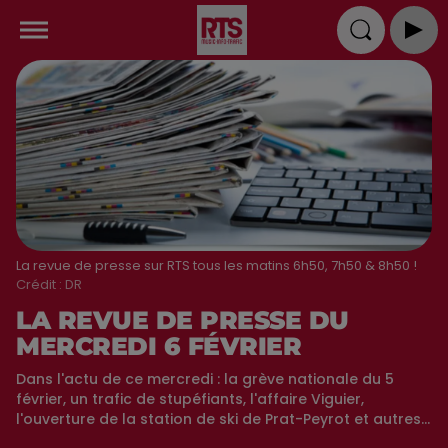
La revue de presse sur RTS tous les matins 6h50, 7h50 & 8h50 !
Crédit :
DR
LA REVUE DE PRESSE DU
MERCREDI 6 FÉVRIER
Dans l'actu de ce mercredi : la grève nationale du 5
février, un trafic de stupéfiants, l'affaire Viguier,
l'ouverture de la station de ski de Prat-Peyrot et autres...