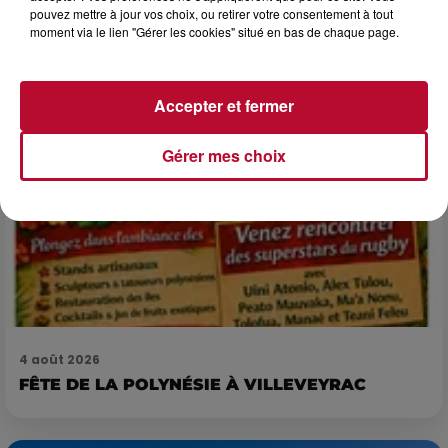
du gladiateur » revient illuminer l'amphithéâtre romain les 6,
pouvez mettre à jour vos choix, ou retirer votre consentement à tout
moment via le lien "Gérer les cookies" situé en bas de chaque page.
7 et 8 août. Une fresque nocturne...
Accepter et fermer
Gérer mes choix
4 août 2026
FÊTE DE LA POLYNÉSIE À VILLEVEYRAC