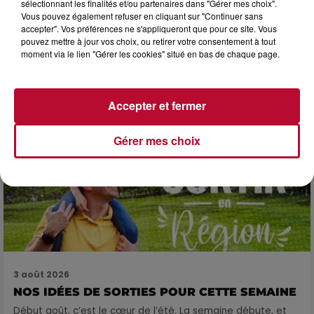
sélectionnant les finalités et/ou partenaires dans "Gérer mes choix".
Vous pouvez également refuser en cliquant sur "Continuer sans
3 août 2026
accepter". Vos préférences ne s'appliqueront que pour ce site. Vous
SOIRÉE DJ PLAYA
pouvez mettre à jour vos choix, ou retirer votre consentement à tout
moment via le lien "Gérer les cookies" situé en bas de chaque page.
Accepter et fermer
Gérer mes choix
3 août 2026
NOS IDÉES DE SORTIES POUR CETTE SEMAINE
Début août, c’est le cœur de l’été. La semaine débute, et