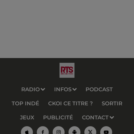
RADIO
INFOS
PODCAST
TOP INDÉ
CKOI CE TITRE ?
SORTIR
JEUX
PUBLICITÉ
CONTACT