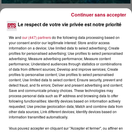
4 août 2026
Continuer sans accepter
HÉRAULT, PYRÉNÉES-ORIENTALES : TROIS
Le respect de votre vie privée est notre priorité
SPOTS DE SNORKELING À EXPLORER...
Pas besoin de bouteilles de plongée lourdes ni de diplômes
We and
our (447) partners
do the following data processing based on
complexes pour observer la vie sous-marine. Cet été, un
your consent and/or our legitimate interest: Store and/or access
masque, un tuba et une paire de palmes...
information on a device; Use limited data to select advertising; Create
profiles for personalised advertising; Use profiles to select personalised
advertising; Measure advertising performance; Measure content
performance; Understand audiences through statistics or combinations
of data from different sources; Develop and improve services; Create
profiles to personalise content; Use profiles to select personalised
content; Use limited data to select content; Ensure security, prevent and
detect fraud, and fix errors; Deliver and present advertising and content;
Save and communicate privacy choices. These technologies may
process personal data such as IP address and browsing data to offer
following functionalities: Identify devices based on information actively
requested; Use precise geolocation data; Match and combine data from
other data sources; Link different devices; Identify devices based on
information transmitted automatically.
Vous pouvez accepter en cliquant sur "Accepter et fermer", ou affiner en