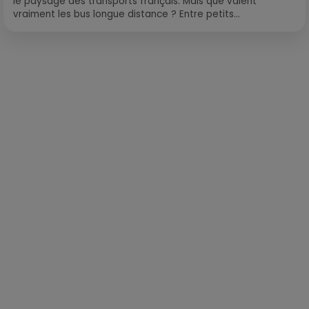
le paysage des transports français. Mais que valent
vraiment les bus longue distance ? Entre petits...
Publié : 25 mars 2020 à 12h21 par Loris Galofaro