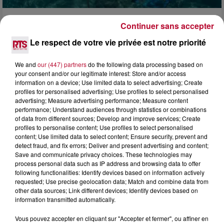
Continuer sans accepter
4 août 2026
HÉRAULT, PYRÉNÉES-ORIENTALES : TROIS
Le respect de votre vie privée est notre priorité
SPOTS DE SNORKELING À EXPLORER...
Pas besoin de bouteilles de plongée lourdes ni de diplômes
We and
our (447) partners
do the following data processing based on
complexes pour observer la vie sous-marine. Cet été, un
your consent and/or our legitimate interest: Store and/or access
masque, un tuba et une paire de palmes...
information on a device; Use limited data to select advertising; Create
profiles for personalised advertising; Use profiles to select personalised
advertising; Measure advertising performance; Measure content
performance; Understand audiences through statistics or combinations
of data from different sources; Develop and improve services; Create
profiles to personalise content; Use profiles to select personalised
content; Use limited data to select content; Ensure security, prevent and
detect fraud, and fix errors; Deliver and present advertising and content;
Save and communicate privacy choices. These technologies may
process personal data such as IP address and browsing data to offer
following functionalities: Identify devices based on information actively
requested; Use precise geolocation data; Match and combine data from
other data sources; Link different devices; Identify devices based on
information transmitted automatically.
Vous pouvez accepter en cliquant sur "Accepter et fermer", ou affiner en