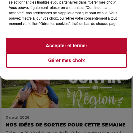
sélectionnant les finalités et/ou partenaires dans "Gérer mes choix".
Vous pouvez également refuser en cliquant sur "Continuer sans
3 août 2026
accepter". Vos préférences ne s'appliqueront que pour ce site. Vous
SOIRÉE DJ PLAYA
pouvez mettre à jour vos choix, ou retirer votre consentement à tout
moment via le lien "Gérer les cookies" situé en bas de chaque page.
Accepter et fermer
Gérer mes choix
3 août 2026
NOS IDÉES DE SORTIES POUR CETTE SEMAINE
Début août, c’est le cœur de l’été. La semaine débute, et