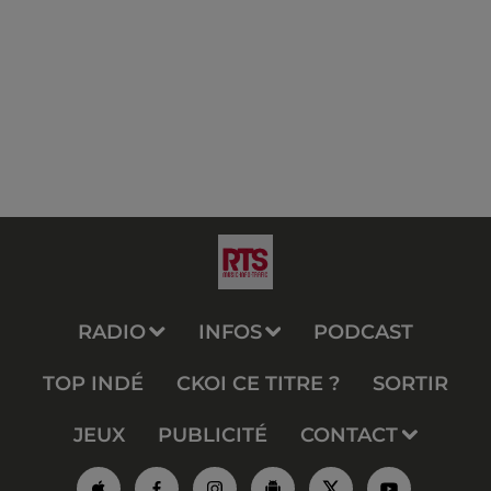
RADIO
INFOS
PODCAST
TOP INDÉ
CKOI CE TITRE ?
SORTIR
JEUX
PUBLICITÉ
CONTACT