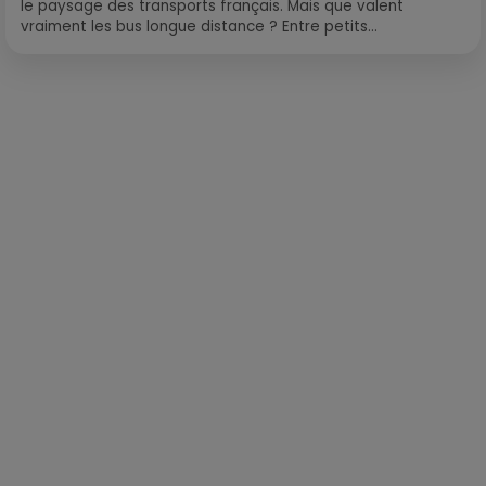
le paysage des transports français. Mais que valent
vraiment les bus longue distance ? Entre petits...
Publié : 5 juin 2018 à 9h18 par Léo Fichou