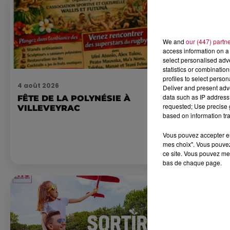
We and
our (447) partn
access information on a 
select personalised ad
statistics or combinatio
profiles to select person
4 août 2026
4 août 2026
Deliver and present adv
data such as IP address 
FÊTE DE LA POLYNÉSIE À
HÉRAULT, 
requested; Use precise g
VILLEVEYRAC
ORIENTALES
based on information tra
DE SNORKE
EXPLORER..
Pas besoin de 
Vous pouvez accepter en 
lourdes ni de 
mes choix". Vous pouvez
pour observer 
ce site. Vous pouvez met
été, un masque
bas de chaque page.
de palmes...