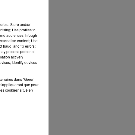
erest: Store and/or
tising; Use profiles to
tand audiences through
personalise content; Use
 fraud, and fix errors;
 may process personal
mation actively
vices; Identify devices
rtenaires dans "Gérer
s'appliqueront que pour
les cookies" situé en