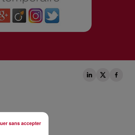
Publié : 2 novembre 2017 à 9h30 par Laurent Aubry
uer sans accepter