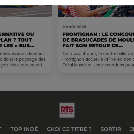
2 août 2026
ERNATIVE OU
FRONTIGNAN : LE CONCOU
PLAN ? TOUT
DE BRASUCADES DE MOUL
 LES « BUS...
FAIT SON RETOUR CE...
nées, ils sont devenus
Ce mardi 4 août, le centre-ville de
s dans le paysage des
Frontignan accueille la 14e édition 
çais. Mais que valent
Total Musclum. Les inscriptions pour
us longue distance ?
concours de brasucades de moule
sont déjà...
T
TOP INDÉ
CKOI CE TITRE ?
SORTIR
J