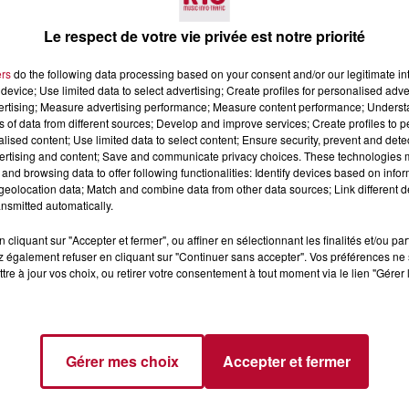
Le respect de votre vie privée est notre priorité
ers
do the following data processing based on your consent and/or our legitimate int
device; Use limited data to select advertising; Create profiles for personalised adver
vertising; Measure advertising performance; Measure content performance; Unders
ns of data from different sources; Develop and improve services; Create profiles to 
alised content; Use limited data to select content; Ensure security, prevent and detect
3 août 2026
ertising and content; Save and communicate privacy choices. These technologies
and browsing data to offer following functionalities: Identify devices based on infor
PYRÉNÉES-
SOIRÉE DJ PLAYA
eolocation data; Match and combine data from other data sources; Link different de
 : TROIS SPOTS
nsmitted automatically.
LING À
.
bouteilles de plongée
cliquant sur "Accepter et fermer", ou affiner en sélectionnant les finalités et/ou pa
diplômes complexes
 également refuser en cliquant sur "Continuer sans accepter". Vos préférences ne 
la vie sous-marine. Cet
tre à jour vos choix, ou retirer votre consentement à tout moment via le lien "Gérer 
, un tuba et une paire
Gérer mes choix
Accepter et fermer