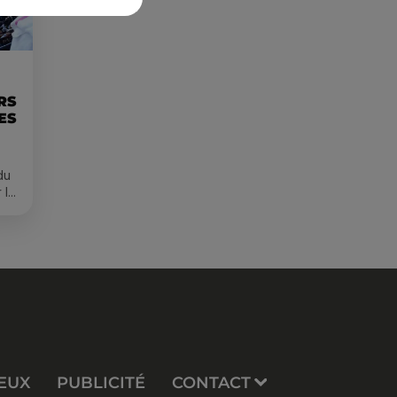
RS
ES
du
 le
s
EUX
PUBLICITÉ
CONTACT