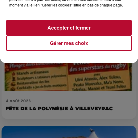
7 et 8 août. Une fresque nocturne...
moment via le lien "Gérer les cookies" situé en bas de chaque page.
Accepter et fermer
Gérer mes choix
4 août 2026
FÊTE DE LA POLYNÉSIE À VILLEVEYRAC