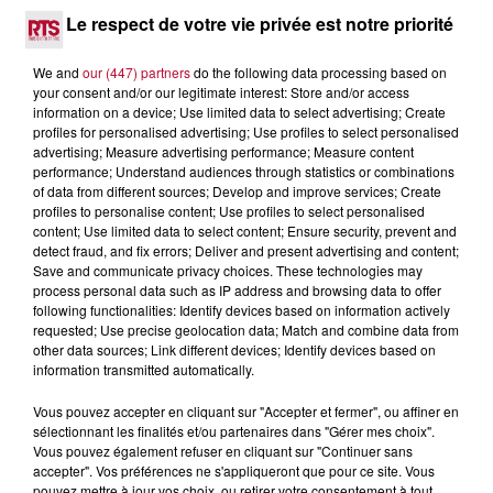
DINER CONCERT À LA MJC DE MARSEILLAN
Le respect de votre vie privée est notre priorité
We and
our (447) partners
do the following data processing based on
your consent and/or our legitimate interest: Store and/or access
information on a device; Use limited data to select advertising; Create
profiles for personalised advertising; Use profiles to select personalised
advertising; Measure advertising performance; Measure content
performance; Understand audiences through statistics or combinations
of data from different sources; Develop and improve services; Create
profiles to personalise content; Use profiles to select personalised
content; Use limited data to select content; Ensure security, prevent and
detect fraud, and fix errors; Deliver and present advertising and content;
Save and communicate privacy choices. These technologies may
process personal data such as IP address and browsing data to offer
following functionalities: Identify devices based on information actively
requested; Use precise geolocation data; Match and combine data from
other data sources; Link different devices; Identify devices based on
information transmitted automatically.
6 août 2026
NÎMES : « LE RÊVE DU GLADIATEUR » INVESTIT
Vous pouvez accepter en cliquant sur "Accepter et fermer", ou affiner en
LES ARÈNES CES 3...
sélectionnant les finalités et/ou partenaires dans "Gérer mes choix".
Vous pouvez également refuser en cliquant sur "Continuer sans
Après un franc succès l'été dernier, le spectacle « Le Rêve
accepter". Vos préférences ne s'appliqueront que pour ce site. Vous
du gladiateur » revient illuminer l'amphithéâtre romain les 6,
pouvez mettre à jour vos choix, ou retirer votre consentement à tout