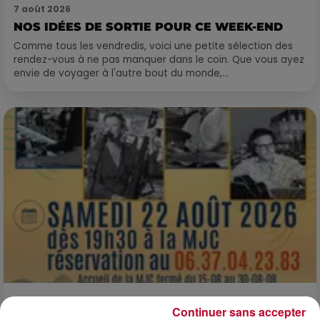
7 août 2026
NOS IDÉES DE SORTIE POUR CE WEEK-END
Comme tous les vendredis, voici une petite sélection des
rendez-vous à ne pas manquer dans le coin. Que vous ayez
envie de voyager à l'autre bout du monde,...
7 août 2026
Continuer sans accepter