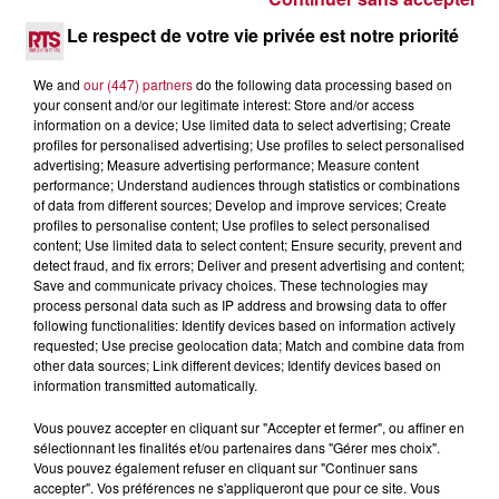
Le respect de votre vie privée est notre priorité
We and
our (447) partners
do the following data processing based on
your consent and/or our legitimate interest: Store and/or access
information on a device; Use limited data to select advertising; Create
profiles for personalised advertising; Use profiles to select personalised
advertising; Measure advertising performance; Measure content
performance; Understand audiences through statistics or combinations
of data from different sources; Develop and improve services; Create
profiles to personalise content; Use profiles to select personalised
content; Use limited data to select content; Ensure security, prevent and
detect fraud, and fix errors; Deliver and present advertising and content;
Save and communicate privacy choices. These technologies may
process personal data such as IP address and browsing data to offer
3 août 2026
following functionalities: Identify devices based on information actively
NOS IDÉES DE SORTIES POUR CETTE SEMAINE
requested; Use precise geolocation data; Match and combine data from
other data sources; Link different devices; Identify devices based on
Début août, c’est le cœur de l’été. La semaine débute, et
information transmitted automatically.
comme tous les lundis de l’été, on ouvre l’agenda qui est
encore bien rempli ! Entre sessions...
Vous pouvez accepter en cliquant sur "Accepter et fermer", ou affiner en
sélectionnant les finalités et/ou partenaires dans "Gérer mes choix".
Vous pouvez également refuser en cliquant sur "Continuer sans
accepter". Vos préférences ne s'appliqueront que pour ce site. Vous