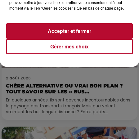
pouvez mettre à jour vos choix, ou retirer votre consentement à tout
moment via le lien "Gérer les cookies" situé en bas de chaque page.
Accepter et fermer
Gérer mes choix
2 août 2026
CHÈRE ALTERNATIVE OU VRAI BON PLAN ?
TOUT SAVOIR SUR LES « BUS...
En quelques années, ils sont devenus incontournables dans
le paysage des transports français. Mais que valent
vraiment les bus longue distance ? Entre petits...