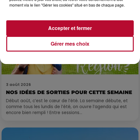
moment via le lien "Gérer les cookies" situé en bas de chaque page.
Accepter et fermer
Gérer mes choix
3 août 2026
NOS IDÉES DE SORTIES POUR CETTE SEMAINE
Début août, c’est le cœur de l’été. La semaine débute, et
comme tous les lundis de l’été, on ouvre l’agenda qui est
encore bien rempli ! Entre sessions...