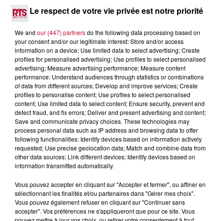
complexes pour observer la vie sous-marine. Cet été, un
Le respect de votre vie privée est notre priorité
masque, un tuba et une paire de palmes...
We and
our (447) partners
do the following data processing based on
your consent and/or our legitimate interest: Store and/or access
information on a device; Use limited data to select advertising; Create
profiles for personalised advertising; Use profiles to select personalised
advertising; Measure advertising performance; Measure content
performance; Understand audiences through statistics or combinations
of data from different sources; Develop and improve services; Create
profiles to personalise content; Use profiles to select personalised
content; Use limited data to select content; Ensure security, prevent and
detect fraud, and fix errors; Deliver and present advertising and content;
Save and communicate privacy choices. These technologies may
process personal data such as IP address and browsing data to offer
following functionalities: Identify devices based on information actively
requested; Use precise geolocation data; Match and combine data from
other data sources; Link different devices; Identify devices based on
information transmitted automatically.
3 août 2026
Vous pouvez accepter en cliquant sur "Accepter et fermer", ou affiner en
SOIRÉE DJ PLAYA
sélectionnant les finalités et/ou partenaires dans "Gérer mes choix".
Vous pouvez également refuser en cliquant sur "Continuer sans
accepter". Vos préférences ne s'appliqueront que pour ce site. Vous
pouvez mettre à jour vos choix, ou retirer votre consentement à tout