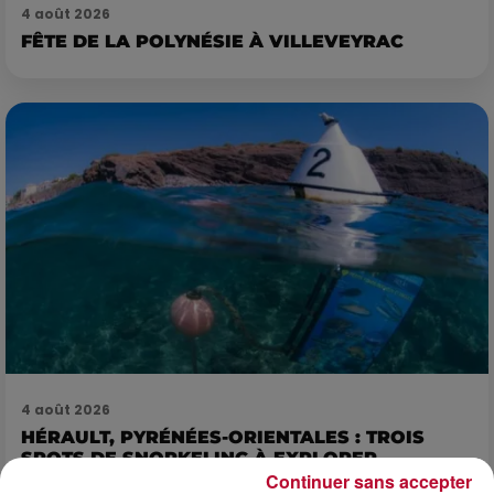
4 août 2026
FÊTE DE LA POLYNÉSIE À VILLEVEYRAC
4 août 2026
HÉRAULT, PYRÉNÉES-ORIENTALES : TROIS
SPOTS DE SNORKELING À EXPLORER...
Continuer sans accepter
Pas besoin de bouteilles de plongée lourdes ni de diplômes