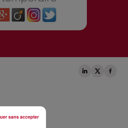
Publié : 18 décembre 2017 à 9h30 par Laurent Aubry
uer sans accepter