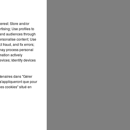
erest: Store and/or
tising; Use profiles to
tand audiences through
personalise content; Use
 fraud, and fix errors;
 may process personal
mation actively
 DE
vices; Identify devices
rtenaires dans "Gérer
s'appliqueront que pour
les cookies" situé en