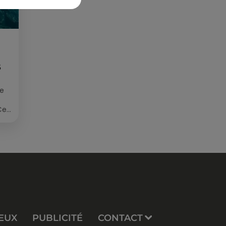
S
ée
Cet
re
EUX
PUBLICITÉ
CONTACT