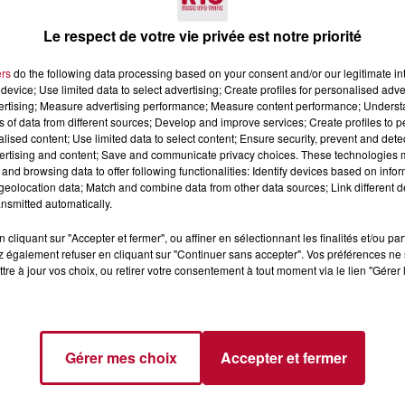
Le respect de votre vie privée est notre priorité
ers
do the following data processing based on your consent and/or our legitimate int
device; Use limited data to select advertising; Create profiles for personalised adver
vertising; Measure advertising performance; Measure content performance; Unders
ns of data from different sources; Develop and improve services; Create profiles to 
alised content; Use limited data to select content; Ensure security, prevent and detect
7 août 2026
ertising and content; Save and communicate privacy choices. These technologies
and browsing data to offer following functionalities: Identify devices based on infor
 DE SORTIE POUR
DINER CONCERT À LA MJC
eolocation data; Match and combine data from other data sources; Link different de
ND
MARSEILLAN
nsmitted automatically.
 vendredis, voici une
on des rendez-vous à ne
cliquant sur "Accepter et fermer", ou affiner en sélectionnant les finalités et/ou pa
ns le coin. Que vous
 également refuser en cliquant sur "Continuer sans accepter". Vos préférences ne 
voyager à l'autre bout
tre à jour vos choix, ou retirer votre consentement à tout moment via le lien "Gérer 
Gérer mes choix
Accepter et fermer