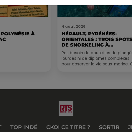
4 août 2026
 POLYNÉSIE À
HÉRAULT, PYRÉNÉES-
AC
ORIENTALES : TROIS SPOT
DE SNORKELING À
EXPLORER...
Pas besoin de bouteilles de plong
lourdes ni de diplômes complexes
pour observer la vie sous-marine. 
été, un masque, un tuba et une pai
de palmes...
T
TOP INDÉ
CKOI CE TITRE ?
SORTIR
J