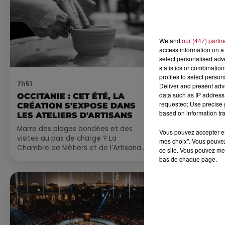
We and
our (447) partn
access information on a 
select personalised ad
statistics or combinatio
profiles to select person
7h51
7 août 2026
Deliver and present adv
data such as IP address 
OCCITANIE : CET ÉTÉ, LA
NOS IDÉES
requested; Use precise g
CRÉATION S'EXPOSE DANS
CE WEEK-E
based on information tra
LES ATELIERS D'ARTISANS
Comme tous les
Marre des plages bondées et des
petite sélecti
Vous pouvez accepter en 
visites au pas de charge ? La
pas manquer da
mes choix". Vous pouvez
Chambre de Métiers et de l’Artisanat
ayez envie de 
ce site. Vous pouvez met
Occitanie propose une alternative
du monde,...
bas de chaque page.
bien plus vivante :...