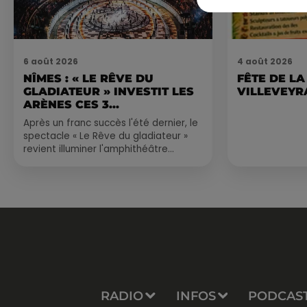
6 août 2026
4 août 2026
NÎMES : « LE RÊVE DU
FÊTE DE LA
GLADIATEUR » INVESTIT LES
VILLEVEYR
ARÈNES CES 3...
Après un franc succès l'été dernier, le
spectacle « Le Rêve du gladiateur »
revient illuminer l'amphithéâtre
romain les 6, 7 et 8 août. Une fresque
nocturne...
RADIO
INFOS
PODCAS