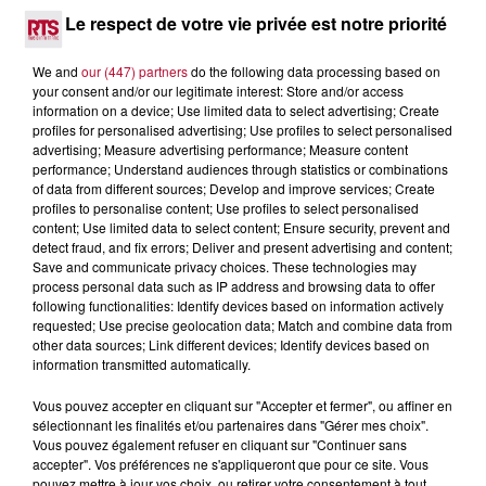
DINER CONCERT À LA MJC DE MARSEILLAN
Le respect de votre vie privée est notre priorité
We and
our (447) partners
do the following data processing based on
your consent and/or our legitimate interest: Store and/or access
information on a device; Use limited data to select advertising; Create
profiles for personalised advertising; Use profiles to select personalised
advertising; Measure advertising performance; Measure content
performance; Understand audiences through statistics or combinations
of data from different sources; Develop and improve services; Create
profiles to personalise content; Use profiles to select personalised
content; Use limited data to select content; Ensure security, prevent and
detect fraud, and fix errors; Deliver and present advertising and content;
Save and communicate privacy choices. These technologies may
process personal data such as IP address and browsing data to offer
following functionalities: Identify devices based on information actively
requested; Use precise geolocation data; Match and combine data from
other data sources; Link different devices; Identify devices based on
information transmitted automatically.
6 août 2026
NÎMES : « LE RÊVE DU GLADIATEUR » INVESTIT
Vous pouvez accepter en cliquant sur "Accepter et fermer", ou affiner en
LES ARÈNES CES 3...
sélectionnant les finalités et/ou partenaires dans "Gérer mes choix".
Vous pouvez également refuser en cliquant sur "Continuer sans
Après un franc succès l'été dernier, le spectacle « Le Rêve
accepter". Vos préférences ne s'appliqueront que pour ce site. Vous
du gladiateur » revient illuminer l'amphithéâtre romain les 6,
pouvez mettre à jour vos choix, ou retirer votre consentement à tout