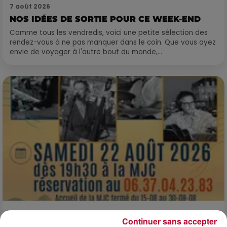
7 août 2026
NOS IDÉES DE SORTIE POUR CE WEEK-END
Comme tous les vendredis, voici une petite sélection des
rendez-vous à ne pas manquer dans le coin. Que vous ayez
envie de voyager à l'autre bout du monde,...
7 août 2026
Continuer sans accepter