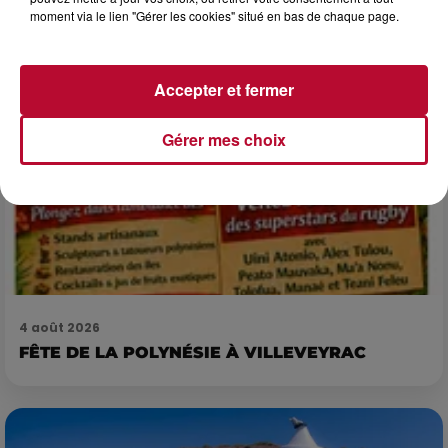
7 et 8 août. Une fresque nocturne...
moment via le lien "Gérer les cookies" situé en bas de chaque page.
Accepter et fermer
Gérer mes choix
4 août 2026
FÊTE DE LA POLYNÉSIE À VILLEVEYRAC