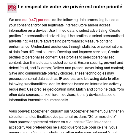
complexes pour observer la vie sous-marine. Cet été, un
Le respect de votre vie privée est notre priorité
masque, un tuba et une paire de palmes...
We and
our (447) partners
do the following data processing based on
your consent and/or our legitimate interest: Store and/or access
information on a device; Use limited data to select advertising; Create
profiles for personalised advertising; Use profiles to select personalised
advertising; Measure advertising performance; Measure content
performance; Understand audiences through statistics or combinations
of data from different sources; Develop and improve services; Create
profiles to personalise content; Use profiles to select personalised
content; Use limited data to select content; Ensure security, prevent and
detect fraud, and fix errors; Deliver and present advertising and content;
Save and communicate privacy choices. These technologies may
process personal data such as IP address and browsing data to offer
following functionalities: Identify devices based on information actively
requested; Use precise geolocation data; Match and combine data from
other data sources; Link different devices; Identify devices based on
information transmitted automatically.
3 août 2026
Vous pouvez accepter en cliquant sur "Accepter et fermer", ou affiner en
SOIRÉE DJ PLAYA
sélectionnant les finalités et/ou partenaires dans "Gérer mes choix".
Vous pouvez également refuser en cliquant sur "Continuer sans
accepter". Vos préférences ne s'appliqueront que pour ce site. Vous
pouvez mettre à jour vos choix, ou retirer votre consentement à tout