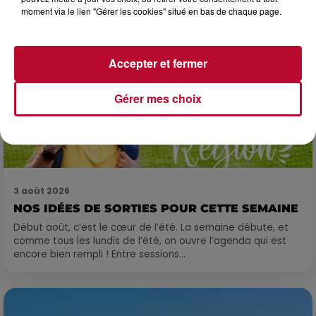
moment via le lien "Gérer les cookies" situé en bas de chaque page.
Accepter et fermer
Gérer mes choix
3 août 2026
NOS IDÉES DE SORTIES POUR CETTE SEMAINE
Début août, c’est le cœur de l’été. La semaine débute, et
comme tous les lundis de l’été, on ouvre l’agenda qui est
encore bien rempli ! Entre sessions...