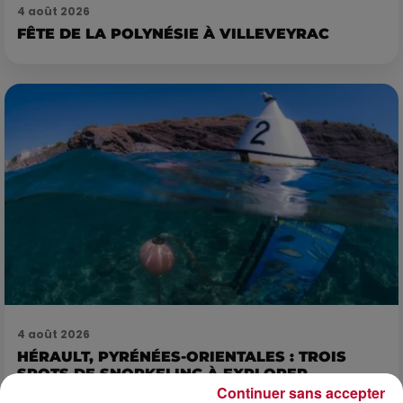
4 août 2026
FÊTE DE LA POLYNÉSIE À VILLEVEYRAC
4 août 2026
HÉRAULT, PYRÉNÉES-ORIENTALES : TROIS
SPOTS DE SNORKELING À EXPLORER...
Continuer sans accepter
Pas besoin de bouteilles de plongée lourdes ni de diplômes