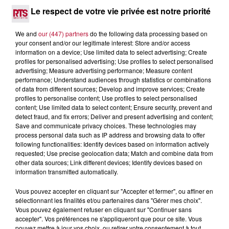
DINER CONCERT À LA MJC DE MARSEILLAN
Le respect de votre vie privée est notre priorité
We and
our (447) partners
do the following data processing based on
your consent and/or our legitimate interest: Store and/or access
information on a device; Use limited data to select advertising; Create
profiles for personalised advertising; Use profiles to select personalised
advertising; Measure advertising performance; Measure content
performance; Understand audiences through statistics or combinations
of data from different sources; Develop and improve services; Create
profiles to personalise content; Use profiles to select personalised
content; Use limited data to select content; Ensure security, prevent and
detect fraud, and fix errors; Deliver and present advertising and content;
Save and communicate privacy choices. These technologies may
process personal data such as IP address and browsing data to offer
following functionalities: Identify devices based on information actively
requested; Use precise geolocation data; Match and combine data from
other data sources; Link different devices; Identify devices based on
information transmitted automatically.
6 août 2026
NÎMES : « LE RÊVE DU GLADIATEUR » INVESTIT
Vous pouvez accepter en cliquant sur "Accepter et fermer", ou affiner en
LES ARÈNES CES 3...
sélectionnant les finalités et/ou partenaires dans "Gérer mes choix".
Vous pouvez également refuser en cliquant sur "Continuer sans
Après un franc succès l'été dernier, le spectacle « Le Rêve
accepter". Vos préférences ne s'appliqueront que pour ce site. Vous
du gladiateur » revient illuminer l'amphithéâtre romain les 6,
pouvez mettre à jour vos choix, ou retirer votre consentement à tout