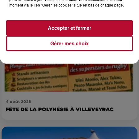
7 et 8 août. Une fresque nocturne...
moment via le lien "Gérer les cookies" situé en bas de chaque page.
Accepter et fermer
Gérer mes choix
4 août 2026
FÊTE DE LA POLYNÉSIE À VILLEVEYRAC