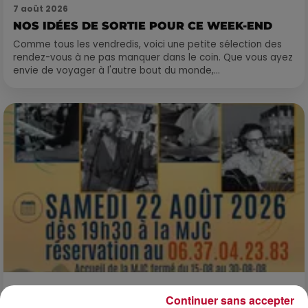
7 août 2026
NOS IDÉES DE SORTIE POUR CE WEEK-END
Comme tous les vendredis, voici une petite sélection des
rendez-vous à ne pas manquer dans le coin. Que vous ayez
envie de voyager à l'autre bout du monde,...
7 août 2026
Continuer sans accepter