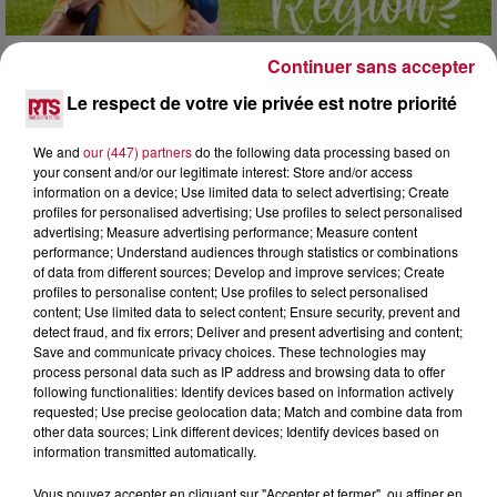
Continuer sans accepter
7 août 2026
NOS IDÉES DE SORTIE POUR CE WEEK-END
Le respect de votre vie privée est notre priorité
Comme tous les vendredis, voici une petite sélection des
rendez-vous à ne pas manquer dans le coin. Que vous ayez
We and
our (447) partners
do the following data processing based on
envie de voyager à l'autre bout du monde,...
your consent and/or our legitimate interest: Store and/or access
information on a device; Use limited data to select advertising; Create
profiles for personalised advertising; Use profiles to select personalised
advertising; Measure advertising performance; Measure content
performance; Understand audiences through statistics or combinations
of data from different sources; Develop and improve services; Create
profiles to personalise content; Use profiles to select personalised
content; Use limited data to select content; Ensure security, prevent and
detect fraud, and fix errors; Deliver and present advertising and content;
Save and communicate privacy choices. These technologies may
process personal data such as IP address and browsing data to offer
following functionalities: Identify devices based on information actively
requested; Use precise geolocation data; Match and combine data from
other data sources; Link different devices; Identify devices based on
information transmitted automatically.
Vous pouvez accepter en cliquant sur "Accepter et fermer", ou affiner en