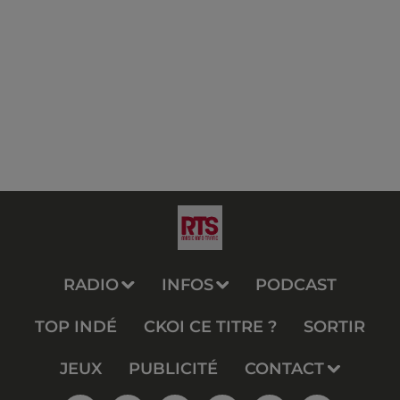
RADIO
INFOS
PODCAST
TOP INDÉ
CKOI CE TITRE ?
SORTIR
JEUX
PUBLICITÉ
CONTACT