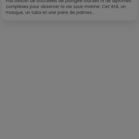
Pas besoin de bouteilles de plongée lourdes ni de diplômes
complexes pour observer la vie sous-marine. Cet été, un
masque, un tuba et une paire de palmes...
Publié : 31 janvier 2018 à 9h30 par Laurent Aubry