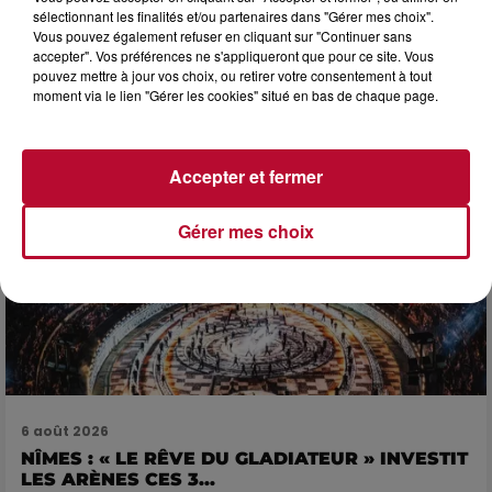
sélectionnant les finalités et/ou partenaires dans "Gérer mes choix".
Vous pouvez également refuser en cliquant sur "Continuer sans
7 août 2026
accepter". Vos préférences ne s'appliqueront que pour ce site. Vous
DINER CONCERT À LA MJC DE MARSEILLAN
pouvez mettre à jour vos choix, ou retirer votre consentement à tout
moment via le lien "Gérer les cookies" situé en bas de chaque page.
Accepter et fermer
Gérer mes choix
6 août 2026
NÎMES : « LE RÊVE DU GLADIATEUR » INVESTIT
LES ARÈNES CES 3...