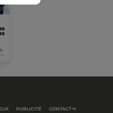
RS
ES
du
 le
s
EUX
PUBLICITÉ
CONTACT