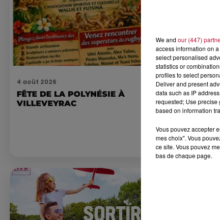
We and
our (447) partn
access information on a 
select personalised ad
statistics or combinatio
profiles to select person
4 août 2026
4 août 2026
Deliver and present adv
data such as IP address 
FÊTE DE LA POLYNÉSIE À
HÉRAULT, 
requested; Use precise g
VILLEVEYRAC
ORIENTALES
based on information tra
DE SNORKE
EXPLORER..
Pas besoin de 
Vous pouvez accepter en 
lourdes ni de 
mes choix". Vous pouvez
pour observer 
ce site. Vous pouvez met
été, un masque
bas de chaque page.
de palmes...