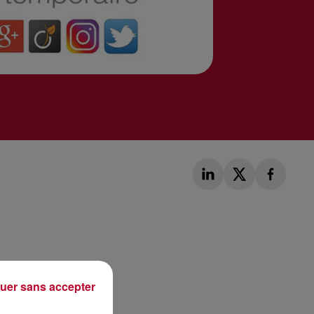
Publié : 2 février 2018 à 9h30 par Laurent Aubry
uer sans accepter