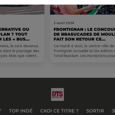
2 août 2026
ERNATIVE OU
FRONTIGNAN : LE CONCOU
PLAN ? TOUT
DE BRASUCADES DE MOUL
 LES « BUS...
FAIT SON RETOUR CE...
nées, ils sont devenus
Ce mardi 4 août, le centre-ville de
s dans le paysage des
Frontignan accueille la 14e édition 
çais. Mais que valent
Total Musclum. Les inscriptions pour
us longue distance ?
concours de brasucades de moule
sont déjà...
T
TOP INDÉ
CKOI CE TITRE ?
SORTIR
J