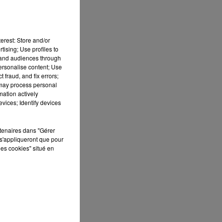
erest: Store and/or
tising; Use profiles to
tand audiences through
personalise content; Use
 fraud, and fix errors;
 may process personal
mation actively
vices; Identify devices
rtenaires dans "Gérer
s'appliqueront que pour
les cookies" situé en