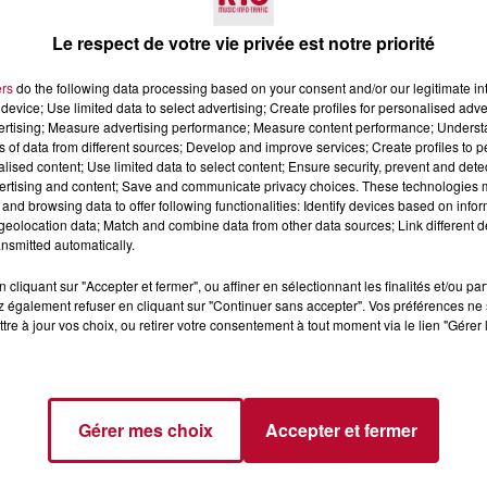
Le respect de votre vie privée est notre priorité
ers
do the following data processing based on your consent and/or our legitimate int
device; Use limited data to select advertising; Create profiles for personalised adver
vertising; Measure advertising performance; Measure content performance; Unders
ns of data from different sources; Develop and improve services; Create profiles to 
alised content; Use limited data to select content; Ensure security, prevent and detect
3 août 2026
ertising and content; Save and communicate privacy choices. These technologies
and browsing data to offer following functionalities: Identify devices based on infor
PYRÉNÉES-
SOIRÉE DJ PLAYA
eolocation data; Match and combine data from other data sources; Link different de
 : TROIS SPOTS
nsmitted automatically.
LING À
.
bouteilles de plongée
cliquant sur "Accepter et fermer", ou affiner en sélectionnant les finalités et/ou pa
diplômes complexes
 également refuser en cliquant sur "Continuer sans accepter". Vos préférences ne 
la vie sous-marine. Cet
tre à jour vos choix, ou retirer votre consentement à tout moment via le lien "Gérer 
, un tuba et une paire
Gérer mes choix
Accepter et fermer